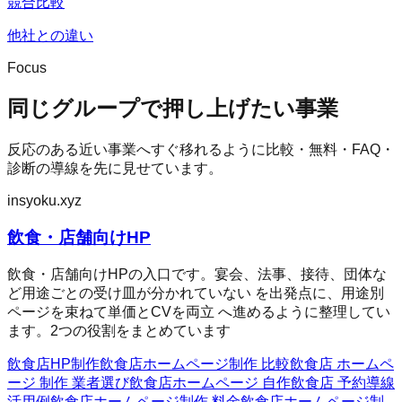
競合比較
他社との違い
Focus
同じグループで押し上げたい事業
反応のある近い事業へすぐ移れるように比較・無料・FAQ・
診断の導線を先に見せています。
insyoku.xyz
飲食・店舗向けHP
飲食・店舗向けHPの入口です。宴会、法事、接待、団体な
ど用途ごとの受け皿が分かれていない を出発点に、用途別
ページを束ねて単価とCVを両立 へ進めるように整理してい
ます。2つの役割をまとめています
飲食店HP制作
飲食店ホームページ制作 比較
飲食店 ホームペ
ージ 制作 業者選び
飲食店ホームページ 自作
飲食店 予約導線
活用例
飲食店ホームページ制作 料金
飲食店ホームページ制