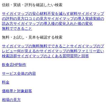
信頼・実績・評判を確認したい検索
サイガイマップの安心材料
不安を減らす材料
サイガイマップ
の評判の見方
口コミの見方
サイガイマップの導入実績
実績の
読み方
サイガイマップの導入後の変化
入れた後の変化
無料でできること
無料・お試し・見本を確認する検索
サイガイマップの無料
無料でできること
サイガイマップのプ
レビュー
何が見えるか
サイガイマップの無料ファミリー
近い
検索語群
サイガイマップのよくある質問
質問と回答
飲食店HP制作
サービス全体の内容
料金
価格帯と対象顧客
相場の見方