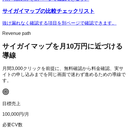
サイガイマップ
の比較チェックリスト
抜け漏れなく確認する項目を別ページで確認できます。
Revenue path
サイガイマップ
を月10万円に近づける
導線
月間
3,000
クリックを前提に、無料確認から料金確認、実サ
イトの申し込みまでを同じ画面で迷わず進めるための導線で
す。
目標売上
100,000
円/月
必要CV数