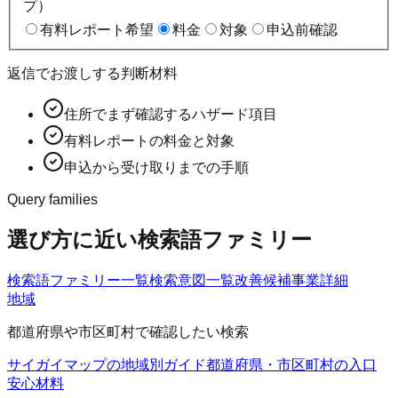
プ）
有料レポート希望
料金
対象
申込前確認
返信でお渡しする判断材料
住所でまず確認するハザード項目
有料レポートの料金と対象
申込から受け取りまでの手順
Query families
選び方に近い検索語ファミリー
検索語ファミリー一覧
検索意図一覧
改善候補
事業詳細
地域
都道府県や市区町村で確認したい検索
サイガイマップの地域別ガイド
都道府県・市区町村の入口
安心材料