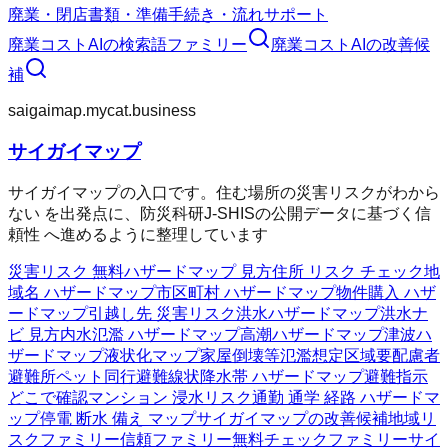
廃業・閉店
書類・準備
手続き・流れ
サポート
廃業コストAI
の検索語ファミリー
廃業コストAI
の改善候
補
saigaimap.mycat.business
サイガイマップ
サイガイマップの入口です。住む場所の災害リスクがわから
ない を出発点に、防災科研J-SHISの公開データに基づく信
頼性 へ進めるように整理しています
災害リスク 無料
ハザードマップ 見方
住所 リスク チェック
地
域名 ハザードマップ
市区町村 ハザードマップ
物件購入 ハザ
ードマップ
引越し先 災害リスク
洪水ハザードマップ
洪水ナ
ビ 見方
内水氾濫 ハザードマップ
高潮ハザードマップ
津波ハ
ザードマップ
液状化マップ
家屋倒壊等氾濫想定区域
要配慮者
避難所
ペット同行避難
線状降水帯 ハザードマップ
避難指示
どこで確認
マンション 浸水リスク
通勤 通学 経路 ハザードマ
ップ
停電 断水 備え マップ
サイガイマップの改善候補
地域リ
スクファミリー
信頼ファミリー
無料チェックファミリー
サイ