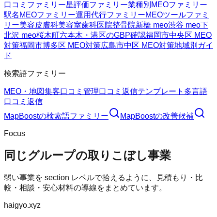
口コミファミリー
星評価ファミリー
業種別MEOファミリー
駅名MEOファミリー
運用代行ファミリー
MEOツールファミ
リー
美容皮膚科
美容室
歯科医院
整骨院
新橋 meo
渋谷 meo
下
北沢 meo
桜木町
六本木・港区のGBP確認
福岡市中央区 MEO
対策
福岡市博多区 MEO対策
広島市中区 MEO対策
地域別ガイ
ド
検索語ファミリー
MEO・地図集客
口コミ管理
口コミ返信テンプレート
多言語
口コミ返信
MapBoost
の検索語ファミリー
MapBoost
の改善候補
Focus
同じグループの取りこぼし事業
弱い事業を section レベルで拾えるように、見積もり・比
較・相談・安心材料の導線をまとめています。
haigyo.xyz