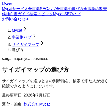
Mycat
Mycatサービス
全事業SEOハブ
全事業の選び方
全事業の改善
候補
白書
ガイド
検索トピック
Mycat SEOハブ
お問い合わせ
->
Mycat
事業別ハブ
サイガイマップ
選び方
saigaimap.mycat.business
サイガイマップ
の
選び方
サイガイマップを選ぶときの判断軸を、検索で来た人が短く
確認できるようにしています。
最終更新日:
2026年7月17日
運営・編集:
株式会社Mycat