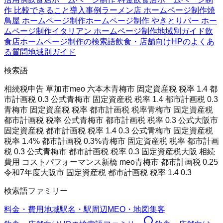
作 比較
できること
導入事例
ラーメン店 ホームページ制作
焼
鳥屋 ホームページ制作
ホームページ制作 やきとり
バー ホー
ムページ制作
イタリアン ホームページ制作
地域別ガイド
飲
食店ホームページ制作の検索語
飲食・店舗向けHPのよくあ
る質問
地域別ガイド
検索語
相続税申告 草加市
meo 六本木
青梅市 固定資産税 税率 1.4 都
市計画税 0.3 公式
青梅市 固定資産税 税率 1.4 都市計画税 0.3
青梅市 固定資産税 税率 都市計画税 税率
青梅市 固定資産税
都市計画税 税率 公式
青梅市 都市計画税 税率 0.3 公式
大阪市
固定資産税 都市計画税 税率 1.4 0.3 公式
青梅市 固定資産税
税率 1.4% 都市計画税 0.3%
青梅市 固定資産税 税率 都市計画
税 0.3 公式
青梅市 都市計画税 税率 0.3 固定資産税
大阪 相続
費用 コストパフォーマンス
新橋 meo
青梅市 都市計画税 0.25
令和7年度
大阪市 固定資産税 都市計画税 税率 1.4 0.3
検索語ファミリー
料金・費用
地域
駅名・駅周辺
MEO・地図集客