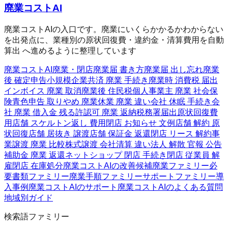
廃業コストAI
廃業コストAIの入口です。廃業にいくらかかるかわからない
を出発点に、業種別の原状回復費・違約金・清算費用を自動
算出 へ進めるように整理しています
廃業コストAI
廃業・閉店
廃業届 書き方
廃業届 出し忘れ
廃業
後 確定申告
小規模企業共済 廃業 手続き
廃業時 消費税 届出
インボイス 廃業 取消
廃業後 住民税
個人事業主 廃業 社会保
険
青色申告 取りやめ 廃業
休業 廃業 違い
会社 休眠 手続き
会
社 廃業 借入金 残る
許認可 廃業 返納
税務署届出
原状回復費
用
店舗 スケルトン返し 費用
閉店 お知らせ 文例
店舗 解約 原
状回復
店舗 居抜き 譲渡
店舗 保証金 返還
閉店 リース 解約
事
業譲渡 廃業 比較
株式譲渡 会社清算 違い
法人 解散 官報 公告
補助金 廃業 返還
ネットショップ 閉店 手続き
閉店 従業員 解
雇
閉店 在庫処分
廃業コストAIの改善候補
廃業ファミリー
必
要書類ファミリー
廃業手順ファミリー
サポートファミリー
導
入事例
廃業コストAIのサポート
廃業コストAIのよくある質問
地域別ガイド
検索語ファミリー