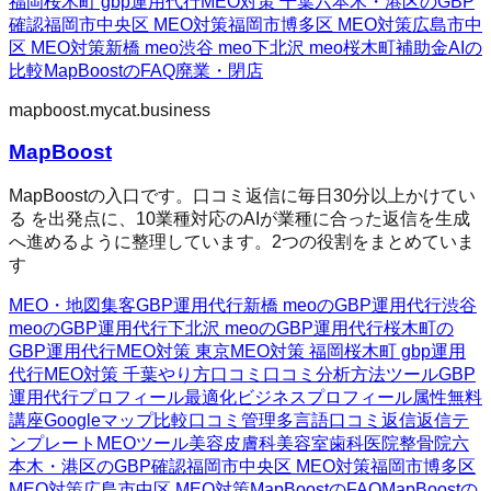
福岡
桜木町 gbp運用代行
MEO対策 千葉
六本木・港区のGBP
確認
福岡市中央区 MEO対策
福岡市博多区 MEO対策
広島市中
区 MEO対策
新橋 meo
渋谷 meo
下北沢 meo
桜木町
補助金AIの
比較
MapBoostのFAQ
廃業・閉店
mapboost.mycat.business
MapBoost
MapBoostの入口です。口コミ返信に毎日30分以上かけてい
る を出発点に、10業種対応のAIが業種に合った返信を生成
へ進めるように整理しています。2つの役割をまとめていま
す
MEO・地図集客
GBP運用代行
新橋 meoのGBP運用代行
渋谷
meoのGBP運用代行
下北沢 meoのGBP運用代行
桜木町の
GBP運用代行
MEO対策 東京
MEO対策 福岡
桜木町 gbp運用
代行
MEO対策 千葉
やり方
口コミ
口コミ分析方法
ツール
GBP
運用代行
プロフィール最適化
ビジネスプロフィール属性
無料
講座
Googleマップ
比較
口コミ管理
多言語口コミ返信
返信テ
ンプレート
MEOツール
美容皮膚科
美容室
歯科医院
整骨院
六
本木・港区のGBP確認
福岡市中央区 MEO対策
福岡市博多区
MEO対策
広島市中区 MEO対策
MapBoostのFAQ
MapBoostの