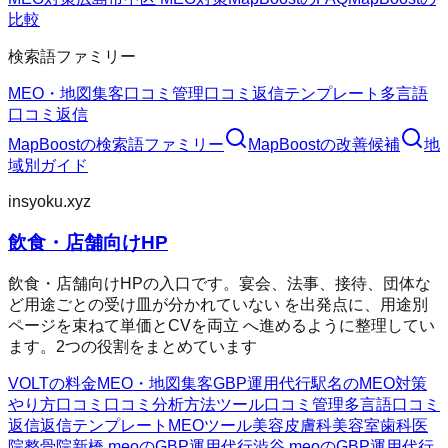
比較
検索語ファミリー
MEO・地図集客
口コミ管理
口コミ返信テンプレート
多言語
口コミ返信
MapBoost
の検索語ファミリー
MapBoost
の改善候補
地
域別ガイド
insyoku.xyz
飲食・店舗向けHP
飲食・店舗向けHPの入口です。宴会、法事、接待、団体な
ど用途ごとの受け皿が分かれていない を出発点に、用途別
ページを束ねて単価とCVを両立 へ進めるように整理してい
ます。2つの役割をまとめています
VOLTの料金
MEO・地図集客
GBP運用代行
駅名のMEO対策
やり方
口コミ
口コミ分析方法
ツール
口コミ管理
多言語口コミ
返信
返信テンプレート
MEOツール
美容皮膚科
美容室
歯科医
院
整骨院
新橋 meoのGBP運用代行
渋谷 meoのGBP運用代行