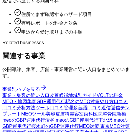
返信でお渡しする判断材料
住所でまず確認するハザード項目
有料レポートの料金と対象
申込から受け取りまでの手順
Related businesses
関連する事業
公開導線、集客、店舗・事業運営に近い入口をまとめていま
す。
事業別ハブを見る
事業・集客の近い入口
改善候補
地域別ガイド
VOLTの料金
MEO・地図集客
GBP運用代行
駅名のMEO対策
やり方
口コミ
口コミ分析方法
ツール
口コミ管理
多言語口コミ返信
返信テン
プレート
MEOツール
美容皮膚科
美容室
歯科医院
整骨院
新橋
meoのGBP運用代行
渋谷 meoのGBP運用代行
下北沢 meoの
GBP運用代行
桜木町のGBP運用代行
MEO対策 東京
MEO対策