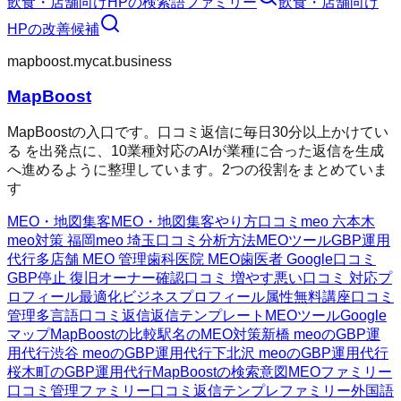
飲食・店舗向けHP
の検索語ファミリー
飲食・店舗向け
HP
の改善候補
mapboost.mycat.business
MapBoost
MapBoostの入口です。口コミ返信に毎日30分以上かけてい
る を出発点に、10業種対応のAIが業種に合った返信を生成
へ進めるように整理しています。2つの役割をまとめていま
す
MEO・地図集客
MEO・地図集客
やり方
口コミ
meo 六本木
meo対策 福岡
meo 埼玉
口コミ分析方法
MEOツール
GBP運用
代行
多店舗 MEO 管理
歯科医院 MEO
歯医者 Google口コミ
GBP停止 復旧
オーナー確認
口コミ 増やす
悪い口コミ 対応
プ
ロフィール最適化
ビジネスプロフィール属性
無料講座
口コミ
管理
多言語口コミ返信
返信テンプレート
MEOツール
Google
マップ
MapBoostの比較
駅名のMEO対策
新橋 meoのGBP運
用代行
渋谷 meoのGBP運用代行
下北沢 meoのGBP運用代行
桜木町のGBP運用代行
MapBoostの検索意図
MEOファミリー
口コミ管理ファミリー
口コミ返信テンプレファミリー
外国語