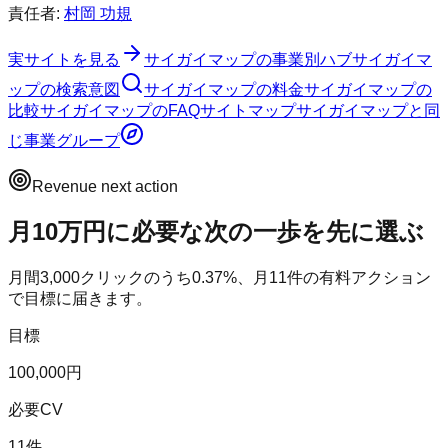
責任者:
村岡 功規
実サイトを見る
サイガイマップ
の事業別ハブ
サイガイマ
ップ
の検索意図
サイガイマップ
の料金
サイガイマップ
の
比較
サイガイマップ
のFAQ
サイトマップ
サイガイマップ
と同
じ事業グループ
Revenue next action
月10万円に必要な次の一歩を先に選ぶ
月間
3,000
クリックのうち
0.37
%、月
11
件の有料アクション
で目標に届きます。
目標
100,000円
必要CV
11件