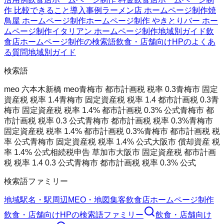
作 比較
できること
導入事例
ラーメン店 ホームページ制作
焼
鳥屋 ホームページ制作
ホームページ制作 やきとり
バー ホー
ムページ制作
イタリアン ホームページ制作
地域別ガイド
飲
食店ホームページ制作の検索語
飲食・店舗向けHPのよくあ
る質問
地域別ガイド
検索語
meo 六本木
新橋 meo
青梅市 都市計画税 税率 0.3
青梅市 固定
資産税 税率 1.4
青梅市 固定資産税 税率 1.4 都市計画税 0.3
青
梅市 固定資産税 税率 1.4% 都市計画税 0.3% 公式
青梅市 都
市計画税 税率 0.3 公式
青梅市 都市計画税 税率 0.3%
青梅市
固定資産税 税率 1.4% 都市計画税 0.3%
青梅市 都市計画税 税
率 公式
青梅市 固定資産税 税率 1.4% 公式
大阪市 償却資産 税
率 1.4% 公式
相続税申告 草加市
大阪市 固定資産税 都市計画
税 税率 1.4 0.3 公式
青梅市 都市計画税 税率 0.3% 公式
検索語ファミリー
地域
駅名・駅周辺
MEO・地図集客
飲食店ホームページ制作
飲食・店舗向けHP
の検索語ファミリー
飲食・店舗向け