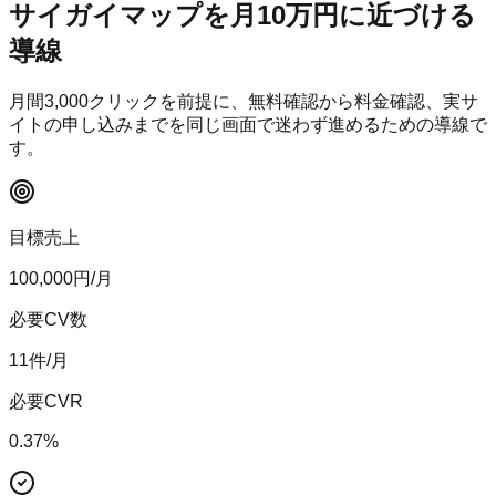
サイガイマップ
を月10万円に近づける
導線
月間
3,000
クリックを前提に、無料確認から料金確認、実サ
イトの申し込みまでを同じ画面で迷わず進めるための導線で
す。
目標売上
100,000
円/月
必要CV数
11
件/月
必要CVR
0.37
%