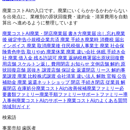
廃業コストAIの入口です。廃業にいくらかかるかわからない
を出発点に、業種別の原状回復費・違約金・清算費用を自動
算出 へ進めるように整理しています
廃業コストAI
廃業・閉店
廃業届 書き方
廃業届 出し忘れ
廃業
後 確定申告
小規模企業共済 廃業 手続き
廃業時 消費税 届出
インボイス 廃業 取消
廃業後 住民税
個人事業主 廃業 社会保
険
青色申告 取りやめ 廃業
休業 廃業 違い
会社 休眠 手続き
会
社 廃業 借入金 残る
許認可 廃業 返納
税務署届出
原状回復費
用
店舗 スケルトン返し 費用
閉店 お知らせ 文例
店舗 解約 原
状回復
店舗 居抜き 譲渡
店舗 保証金 返還
閉店 リース 解約
事
業譲渡 廃業 比較
株式譲渡 会社清算 違い
法人 解散 官報 公告
補助金 廃業 返還
ネットショップ 閉店 手続き
閉店 従業員 解
雇
閉店 在庫処分
廃業コストAIの改善候補
廃業ファミリー
必
要書類ファミリー
廃業手順ファミリー
サポートファミリー
導
入事例
廃業コストAIのサポート
廃業コストAIのよくある質問
地域別ガイド
検索語
事業売却 歯医者