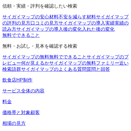
信頼・実績・評判を確認したい検索
サイガイマップの安心材料
不安を減らす材料
サイガイマップ
の評判の見方
口コミの見方
サイガイマップの導入実績
実績の
読み方
サイガイマップの導入後の変化
入れた後の変化
無料でできること
無料・お試し・見本を確認する検索
サイガイマップの無料
無料でできること
サイガイマップのプ
レビュー
何が見えるか
サイガイマップの無料ファミリー
近い
検索語群
サイガイマップのよくある質問
質問と回答
飲食店HP制作
サービス全体の内容
料金
価格帯と対象顧客
相場の見方