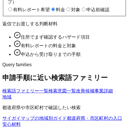
プ）
有料レポート希望
料金
対象
申込前確認
返信でお渡しする判断材料
住所でまず確認するハザード項目
有料レポートの料金と対象
申込から受け取りまでの手順
Query families
申請手順に近い検索語ファミリー
検索語ファミリー一覧
検索意図一覧
改善候補
事業詳細
地域
都道府県や市区町村で確認したい検索
サイガイマップの地域別ガイド
都道府県・市区町村の入口
安心材料