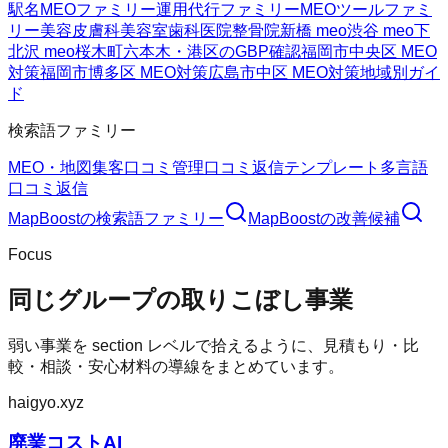
駅名MEOファミリー
運用代行ファミリー
MEOツールファミ
リー
美容皮膚科
美容室
歯科医院
整骨院
新橋 meo
渋谷 meo
下
北沢 meo
桜木町
六本木・港区のGBP確認
福岡市中央区 MEO
対策
福岡市博多区 MEO対策
広島市中区 MEO対策
地域別ガイ
ド
検索語ファミリー
MEO・地図集客
口コミ管理
口コミ返信テンプレート
多言語
口コミ返信
MapBoost
の検索語ファミリー
MapBoost
の改善候補
Focus
同じグループの取りこぼし事業
弱い事業を section レベルで拾えるように、見積もり・比
較・相談・安心材料の導線をまとめています。
haigyo.xyz
廃業コストAI