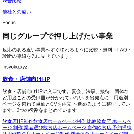
競合比較
他社との違い
Focus
同じグループで押し上げたい事業
反応のある近い事業へすぐ移れるように比較・無料・FAQ・
診断の導線を先に見せています。
insyoku.xyz
飲食・店舗向けHP
飲食・店舗向けHPの入口です。宴会、法事、接待、団体な
ど用途ごとの受け皿が分かれていない を出発点に、用途別
ページを束ねて単価とCVを両立 へ進めるように整理してい
ます。2つの役割をまとめています
飲食店HP制作
飲食店ホームページ制作 比較
飲食店 ホームペ
ージ 制作 業者選び
飲食店ホームページ 自作
飲食店 予約導線
活用例
飲食店ホームページ制作 料金
飲食店ホームページ制