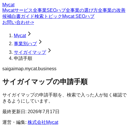
Mycat
Mycatサービス
全事業SEOハブ
全事業の選び方
全事業の改善
候補
白書
ガイド
検索トピック
Mycat SEOハブ
お問い合わせ
->
Mycat
事業別ハブ
サイガイマップ
申請手順
saigaimap.mycat.business
サイガイマップ
の
申請手順
サイガイマップの申請手順を、検索で入った人が短く確認で
きるようにしています。
最終更新日:
2026年7月17日
運営・編集:
株式会社Mycat