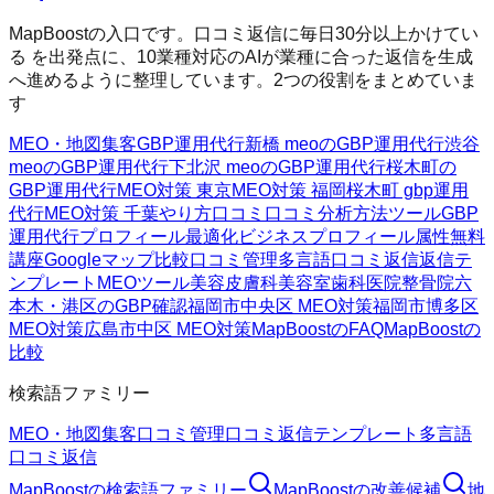
MapBoostの入口です。口コミ返信に毎日30分以上かけてい
る を出発点に、10業種対応のAIが業種に合った返信を生成
へ進めるように整理しています。2つの役割をまとめていま
す
MEO・地図集客
GBP運用代行
新橋 meoのGBP運用代行
渋谷
meoのGBP運用代行
下北沢 meoのGBP運用代行
桜木町の
GBP運用代行
MEO対策 東京
MEO対策 福岡
桜木町 gbp運用
代行
MEO対策 千葉
やり方
口コミ
口コミ分析方法
ツール
GBP
運用代行
プロフィール最適化
ビジネスプロフィール属性
無料
講座
Googleマップ
比較
口コミ管理
多言語口コミ返信
返信テ
ンプレート
MEOツール
美容皮膚科
美容室
歯科医院
整骨院
六
本木・港区のGBP確認
福岡市中央区 MEO対策
福岡市博多区
MEO対策
広島市中区 MEO対策
MapBoostのFAQ
MapBoostの
比較
検索語ファミリー
MEO・地図集客
口コミ管理
口コミ返信テンプレート
多言語
口コミ返信
MapBoost
の検索語ファミリー
MapBoost
の改善候補
地