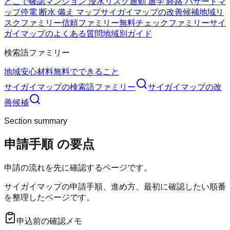
どこで確認
マンション 浸水リスク
通勤 通学 経路 ハザードマ
ップ
停電 断水 備え マップ
サイガイマップの改善候補
地域リ
スクファミリー
信頼ファミリー
無料チェックファミリー
サイ
ガイマップのよくある質問
地域別ガイド
検索語ファミリー
地域
安心材料
無料でできること
サイガイマップ
の検索語ファミリー
サイガイマップ
の改
善候補
Section summary
申請手順
の要点
申請の流れを先に確認するページです。
サイガイマップの申請手順、進め方、最初に確認したい順番
を整理したページです。
申込前の確認メモ