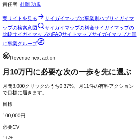
責任者:
村岡 功規
実サイトを見る
サイガイマップ
の事業別ハブ
サイガイマ
ップ
の検索意図
サイガイマップ
の料金
サイガイマップ
の
比較
サイガイマップ
のFAQ
サイトマップ
サイガイマップ
と同
じ事業グループ
Revenue next action
月10万円に必要な次の一歩を先に選ぶ
月間
3,000
クリックのうち
0.37
%、月
11
件の有料アクション
で目標に届きます。
目標
100,000円
必要CV
11件