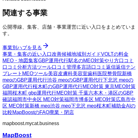
関連する事業
公開導線、集客、店舗・事業運営に近い入口をまとめていま
す。
事業別ハブを見る
事業・集客の近い入口
改善候補
地域別ガイド
VOLTの料金
MEO・地図集客
GBP運用代行
駅名のMEO対策
やり方
口コミ
口コミ分析方法
ツール
口コミ管理
多言語口コミ返信
返信テン
プレート
MEOツール
美容皮膚科
美容室
歯科医院
整骨院
新橋
meoのGBP運用代行
渋谷 meoのGBP運用代行
下北沢 meoの
GBP運用代行
桜木町のGBP運用代行
MEO対策 東京
MEO対策
福岡
桜木町 gbp運用代行
MEO対策 千葉
六本木・港区のGBP
確認
福岡市中央区 MEO対策
福岡市博多区 MEO対策
広島市中
区 MEO対策
新橋 meo
渋谷 meo
下北沢 meo
桜木町
補助金AIの
比較
MapBoostのFAQ
廃業・閉店
mapboost.mycat.business
MapBoost