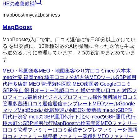
HP
の改善候補
mapboost.mycat.business
MapBoost
MapBoostの入口です。口コミ返信に毎日30分以上かけてい
る を出発点に、10業種対応のAIが業種に合った返信を生成
へ進めるように整理しています。2つの役割をまとめていま
す
MEO・地図集客
MEO・地図集客
やり方
口コミ
meo 六本木
meo対策 福岡
meo 埼玉
口コミ分析方法
MEOツール
GBP運用
代行
多店舗 MEO 管理
歯科医院 MEO
歯医者 Google口コミ
GBP停止 復旧
オーナー確認
口コミ 増やす
悪い口コミ 対応
プ
ロフィール最適化
ビジネスプロフィール属性
無料講座
口コミ
管理
多言語口コミ返信
返信テンプレート
MEOツール
Google
マップ
MapBoostの比較
駅名のMEO対策
新橋 meoのGBP運
用代行
渋谷 meoのGBP運用代行
下北沢 meoのGBP運用代行
桜木町のGBP運用代行
MapBoostの検索意図
MEOファミリー
口コミ管理ファミリー
口コミ返信テンプレファミリー
外国語
口コミファミリー
星評価ファミリー
業種別MEOファミリー