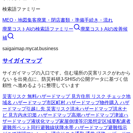
検索語ファミリー
MEO・地図集客
廃業・閉店
書類・準備
手続き・流れ
廃業コストAI
の検索語ファミリー
廃業コストAI
の改善候
補
saigaimap.mycat.business
サイガイマップ
サイガイマップの入口です。住む場所の災害リスクがわから
ない を出発点に、防災科研J-SHISの公開データに基づく信
頼性 へ進めるように整理しています
災害リスク 無料
ハザードマップ 見方
住所 リスク チェック
地
域名 ハザードマップ
市区町村 ハザードマップ
物件購入 ハザ
ードマップ
引越し先 災害リスク
洪水ハザードマップ
洪水ナ
ビ 見方
内水氾濫 ハザードマップ
高潮ハザードマップ
津波ハ
ザードマップ
液状化マップ
家屋倒壊等氾濫想定区域
要配慮者
避難所
ペット同行避難
線状降水帯 ハザードマップ
避難指示