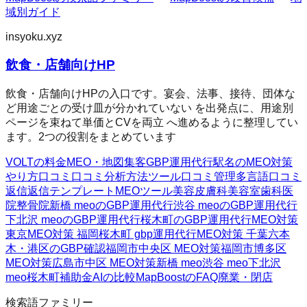
域別ガイド
insyoku.xyz
飲食・店舗向けHP
飲食・店舗向けHPの入口です。宴会、法事、接待、団体な
ど用途ごとの受け皿が分かれていない を出発点に、用途別
ページを束ねて単価とCVを両立 へ進めるように整理してい
ます。2つの役割をまとめています
VOLTの料金
MEO・地図集客
GBP運用代行
駅名のMEO対策
やり方
口コミ
口コミ分析方法
ツール
口コミ管理
多言語口コミ
返信
返信テンプレート
MEOツール
美容皮膚科
美容室
歯科医
院
整骨院
新橋 meoのGBP運用代行
渋谷 meoのGBP運用代行
下北沢 meoのGBP運用代行
桜木町のGBP運用代行
MEO対策
東京
MEO対策 福岡
桜木町 gbp運用代行
MEO対策 千葉
六本
木・港区のGBP確認
福岡市中央区 MEO対策
福岡市博多区
MEO対策
広島市中区 MEO対策
新橋 meo
渋谷 meo
下北沢
meo
桜木町
補助金AIの比較
MapBoostのFAQ
廃業・閉店
検索語ファミリー