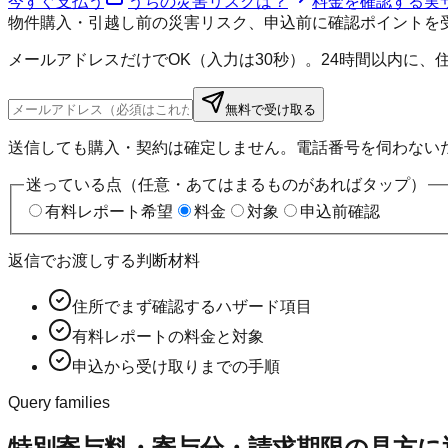
今すぐ支払う
うちの災害リスクは？
料金を確認する
実
物件購入・引越し前の災害リスク、申込前に確認ポイントを
メールアドレスだけでOK（入力は30秒）。24時間以内に
無料で受け取る
送信しても購入・契約は確定しません。電話番号を伺わない
迷っている点（任意・あてはまるものがあればタップ）
有料レポート希望
料金
対象
申込前確認
返信でお渡しする判断材料
住所でまず確認するハザード項目
有料レポートの料金と対象
申込から受け取りまでの手順
Query families
特別寄与料・寄与分・請求期限の見方に