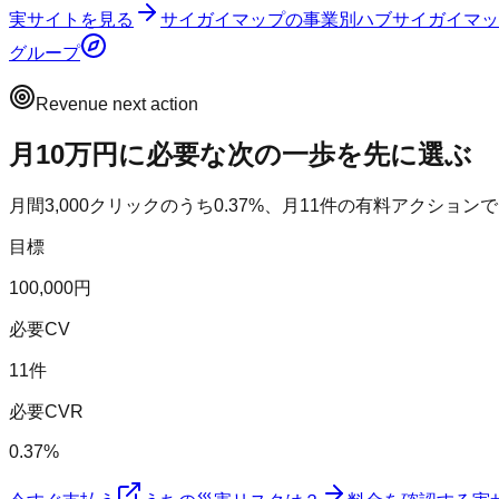
実サイトを見る
サイガイマップ
の事業別ハブ
サイガイマッ
グループ
Revenue next action
月10万円に必要な次の一歩を先に選ぶ
月間
3,000
クリックのうち
0.37
%、月
11
件の有料アクションで
目標
100,000円
必要CV
11件
必要CVR
0.37%