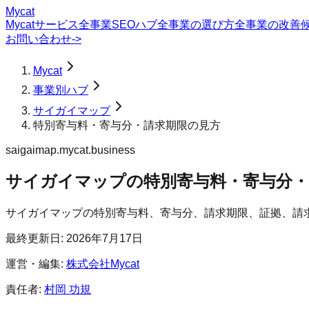
Mycat
Mycatサービス
全事業SEOハブ
全事業の選び方
全事業の改善
お問い合わせ
->
Mycat
事業別ハブ
サイガイマップ
特別寄与料・寄与分・請求期限の見方
saigaimap.mycat.business
サイガイマップ
の
特別寄与料・寄与分
サイガイマップの特別寄与料、寄与分、請求期限、証拠、請
最終更新日:
2026年7月17日
運営・編集:
株式会社Mycat
責任者:
村岡 功規