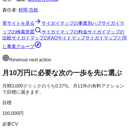
責任者:
村岡 功規
実サイトを見る
サイガイマップ
の事業別ハブ
サイガイマ
ップ
の検索意図
サイガイマップ
の料金
サイガイマップ
の
比較
サイガイマップ
のFAQ
サイトマップ
サイガイマップ
と同
じ事業グループ
Revenue next action
月10万円に必要な次の一歩を先に選ぶ
月間
3,000
クリックのうち
0.37
%、月
11
件の有料アクション
で目標に届きます。
目標
100,000円
必要CV