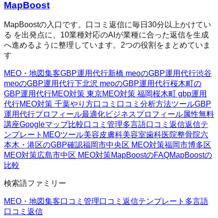
MapBoost
MapBoostの入口です。口コミ返信に毎日30分以上かけてい
る を出発点に、10業種対応のAIが業種に合った返信を生成
へ進めるように整理しています。2つの役割をまとめていま
す
MEO・地図集客
GBP運用代行
新橋 meoのGBP運用代行
渋谷
meoのGBP運用代行
下北沢 meoのGBP運用代行
桜木町の
GBP運用代行
MEO対策 東京
MEO対策 福岡
桜木町 gbp運用
代行
MEO対策 千葉
やり方
口コミ
口コミ分析方法
ツール
GBP
運用代行
プロフィール最適化
ビジネスプロフィール属性
無料
講座
Googleマップ
比較
口コミ管理
多言語口コミ返信
返信テ
ンプレート
MEOツール
美容皮膚科
美容室
歯科医院
整骨院
六
本木・港区のGBP確認
福岡市中央区 MEO対策
福岡市博多区
MEO対策
広島市中区 MEO対策
MapBoostのFAQ
MapBoostの
比較
検索語ファミリー
MEO・地図集客
口コミ管理
口コミ返信テンプレート
多言語
口コミ返信