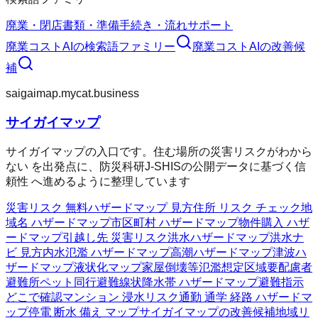
廃業・閉店
書類・準備
手続き・流れ
サポート
廃業コストAI
の検索語ファミリー
廃業コストAI
の改善候
補
saigaimap.mycat.business
サイガイマップ
サイガイマップの入口です。住む場所の災害リスクがわから
ない を出発点に、防災科研J-SHISの公開データに基づく信
頼性 へ進めるように整理しています
災害リスク 無料
ハザードマップ 見方
住所 リスク チェック
地
域名 ハザードマップ
市区町村 ハザードマップ
物件購入 ハザ
ードマップ
引越し先 災害リスク
洪水ハザードマップ
洪水ナ
ビ 見方
内水氾濫 ハザードマップ
高潮ハザードマップ
津波ハ
ザードマップ
液状化マップ
家屋倒壊等氾濫想定区域
要配慮者
避難所
ペット同行避難
線状降水帯 ハザードマップ
避難指示
どこで確認
マンション 浸水リスク
通勤 通学 経路 ハザードマ
ップ
停電 断水 備え マップ
サイガイマップの改善候補
地域リ