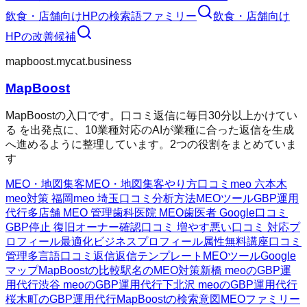
飲食・店舗向けHP
の検索語ファミリー
飲食・店舗向け
HP
の改善候補
mapboost.mycat.business
MapBoost
MapBoostの入口です。口コミ返信に毎日30分以上かけてい
る を出発点に、10業種対応のAIが業種に合った返信を生成
へ進めるように整理しています。2つの役割をまとめていま
す
MEO・地図集客
MEO・地図集客
やり方
口コミ
meo 六本木
meo対策 福岡
meo 埼玉
口コミ分析方法
MEOツール
GBP運用
代行
多店舗 MEO 管理
歯科医院 MEO
歯医者 Google口コミ
GBP停止 復旧
オーナー確認
口コミ 増やす
悪い口コミ 対応
プ
ロフィール最適化
ビジネスプロフィール属性
無料講座
口コミ
管理
多言語口コミ返信
返信テンプレート
MEOツール
Google
マップ
MapBoostの比較
駅名のMEO対策
新橋 meoのGBP運
用代行
渋谷 meoのGBP運用代行
下北沢 meoのGBP運用代行
桜木町のGBP運用代行
MapBoostの検索意図
MEOファミリー