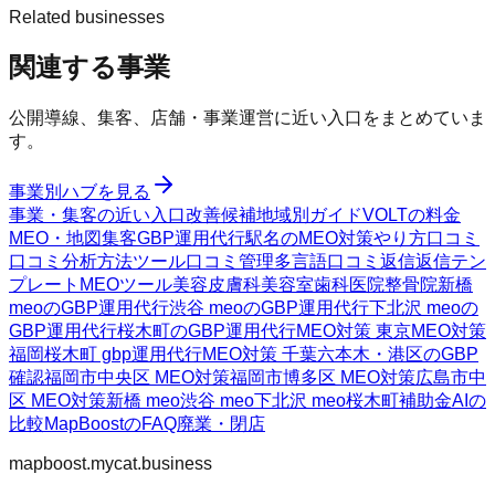
Related businesses
関連する事業
公開導線、集客、店舗・事業運営に近い入口をまとめていま
す。
事業別ハブを見る
事業・集客の近い入口
改善候補
地域別ガイド
VOLTの料金
MEO・地図集客
GBP運用代行
駅名のMEO対策
やり方
口コミ
口コミ分析方法
ツール
口コミ管理
多言語口コミ返信
返信テン
プレート
MEOツール
美容皮膚科
美容室
歯科医院
整骨院
新橋
meoのGBP運用代行
渋谷 meoのGBP運用代行
下北沢 meoの
GBP運用代行
桜木町のGBP運用代行
MEO対策 東京
MEO対策
福岡
桜木町 gbp運用代行
MEO対策 千葉
六本木・港区のGBP
確認
福岡市中央区 MEO対策
福岡市博多区 MEO対策
広島市中
区 MEO対策
新橋 meo
渋谷 meo
下北沢 meo
桜木町
補助金AIの
比較
MapBoostのFAQ
廃業・閉店
mapboost.mycat.business