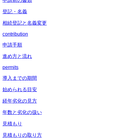
申請前の書類
登記・名義
相続登記と名義変更
contribution
申請手順
進め方と流れ
permits
導入までの期間
始められる目安
経年劣化の見方
年数と劣化の扱い
見積もり
見積もりの取り方