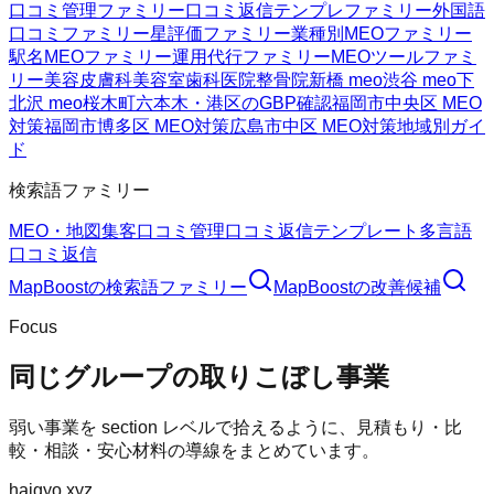
口コミ管理ファミリー
口コミ返信テンプレファミリー
外国語
口コミファミリー
星評価ファミリー
業種別MEOファミリー
駅名MEOファミリー
運用代行ファミリー
MEOツールファミ
リー
美容皮膚科
美容室
歯科医院
整骨院
新橋 meo
渋谷 meo
下
北沢 meo
桜木町
六本木・港区のGBP確認
福岡市中央区 MEO
対策
福岡市博多区 MEO対策
広島市中区 MEO対策
地域別ガイ
ド
検索語ファミリー
MEO・地図集客
口コミ管理
口コミ返信テンプレート
多言語
口コミ返信
MapBoost
の検索語ファミリー
MapBoost
の改善候補
Focus
同じグループの取りこぼし事業
弱い事業を section レベルで拾えるように、見積もり・比
較・相談・安心材料の導線をまとめています。
haigyo.xyz