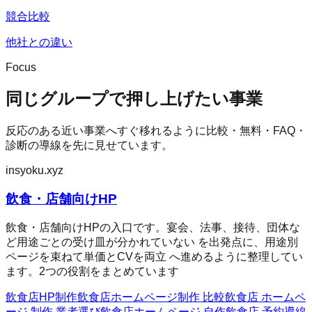
競合比較
他社との違い
Focus
同じグループで押し上げたい事業
反応のある近い事業へすぐ移れるように比較・無料・FAQ・
診断の導線を先に見せています。
insyoku.xyz
飲食・店舗向けHP
飲食・店舗向けHPの入口です。宴会、法事、接待、団体な
ど用途ごとの受け皿が分かれていない を出発点に、用途別
ページを束ねて単価とCVを両立 へ進めるように整理してい
ます。2つの役割をまとめています
飲食店HP制作
飲食店ホームページ制作 比較
飲食店 ホームペ
ージ 制作 業者選び
飲食店ホームページ 自作
飲食店 予約導線