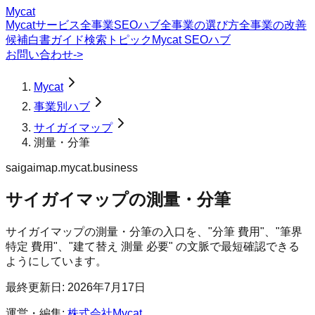
Mycat
Mycatサービス
全事業SEOハブ
全事業の選び方
全事業の改善
候補
白書
ガイド
検索トピック
Mycat SEOハブ
お問い合わせ
->
Mycat
事業別ハブ
サイガイマップ
測量・分筆
saigaimap.mycat.business
サイガイマップ
の
測量・分筆
サイガイマップの測量・分筆の入口を、"分筆 費用"、"筆界
特定 費用"、"建て替え 測量 必要" の文脈で最短確認できる
ようにしています。
最終更新日:
2026年7月17日
運営・編集:
株式会社Mycat