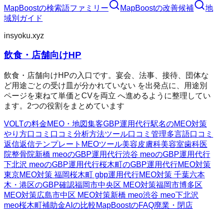
MapBoost
の検索語ファミリー
MapBoost
の改善候補
地
域別ガイド
insyoku.xyz
飲食・店舗向けHP
飲食・店舗向けHPの入口です。宴会、法事、接待、団体な
ど用途ごとの受け皿が分かれていない を出発点に、用途別
ページを束ねて単価とCVを両立 へ進めるように整理してい
ます。2つの役割をまとめています
VOLTの料金
MEO・地図集客
GBP運用代行
駅名のMEO対策
やり方
口コミ
口コミ分析方法
ツール
口コミ管理
多言語口コミ
返信
返信テンプレート
MEOツール
美容皮膚科
美容室
歯科医
院
整骨院
新橋 meoのGBP運用代行
渋谷 meoのGBP運用代行
下北沢 meoのGBP運用代行
桜木町のGBP運用代行
MEO対策
東京
MEO対策 福岡
桜木町 gbp運用代行
MEO対策 千葉
六本
木・港区のGBP確認
福岡市中央区 MEO対策
福岡市博多区
MEO対策
広島市中区 MEO対策
新橋 meo
渋谷 meo
下北沢
meo
桜木町
補助金AIの比較
MapBoostのFAQ
廃業・閉店