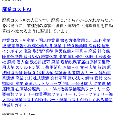
廃業コストAI
廃業コストAIの入口です。廃業にいくらかかるかわからない
を出発点に、業種別の原状回復費・違約金・清算費用を自動
算出 へ進めるように整理しています
廃業コストAI
廃業・閉店
廃業届 書き方
廃業届 出し忘れ
廃業
後 確定申告
小規模企業共済 廃業 手続き
廃業時 消費税 届出
インボイス 廃業 取消
廃業後 住民税
個人事業主 廃業 社会保
険
青色申告 取りやめ 廃業
休業 廃業 違い
会社 休眠 手続き
会
社 廃業 借入金 残る
許認可 廃業 返納
税務署届出
原状回復費
用
店舗 スケルトン返し 費用
閉店 お知らせ 文例
店舗 解約 原
状回復
店舗 居抜き 譲渡
店舗 保証金 返還
閉店 リース 解約
事
業譲渡 廃業 比較
株式譲渡 会社清算 違い
法人 解散 官報 公告
補助金 廃業 返還
ネットショップ 閉店 手続き
閉店 従業員 解
雇
閉店 在庫処分
廃業コストAIの改善候補
廃業ファミリー
必
要書類ファミリー
廃業手順ファミリー
サポートファミリー
導
入事例
廃業コストAIのサポート
廃業コストAIのよくある質問
地域別ガイド
検索語ファミリー