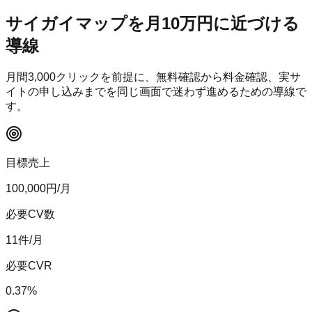
サイガイマップ
を月10万円に近づける
導線
月間
3,000
クリックを前提に、無料確認から料金確認、実サ
イトの申し込みまでを同じ画面で迷わず進めるための導線で
す。
目標売上
100,000
円/月
必要CV数
11
件/月
必要CVR
0.37
%