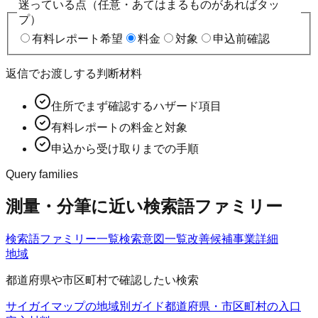
迷っている点（任意・あてはまるものがあればタッ
プ）
有料レポート希望
料金
対象
申込前確認
返信でお渡しする判断材料
住所でまず確認するハザード項目
有料レポートの料金と対象
申込から受け取りまでの手順
Query families
測量・分筆に近い検索語ファミリー
検索語ファミリー一覧
検索意図一覧
改善候補
事業詳細
地域
都道府県や市区町村で確認したい検索
サイガイマップの地域別ガイド
都道府県・市区町村の入口