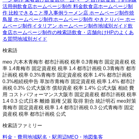
活用例
飲食店ホームページ制作 料金
飲食店ホームページ制
作 比較
できること
導入事例
ラーメン店 ホームページ制作
焼
鳥屋 ホームページ制作
ホームページ制作 やきとり
バー ホー
ムページ制作
イタリアン ホームページ制作
地域別ガイド
飲
食店ホームページ制作の検索語
飲食・店舗向けHPのよくあ
る質問
地域別ガイド
検索語
meo 六本木
青梅市 都市計画税 税率 0.3
青梅市 固定資産税 税
率 1.4
青梅市 固定資産税 税率 1.4 都市計画税 0.3
青梅市 都市
計画税 税率 0.3%
青梅市 固定資産税 税率 1.4% 都市計画税
0.3%
相続税申告 草加市
青梅市 固定資産税 税率 1.4% 都市計
画税 0.3% 公式
大阪市 償却資産 税率 1.4% 公式
大阪 相続 費
用 コストパフォーマンス
大阪市 固定資産税 都市計画税 税率
1.4 0.3 公式
日本 離婚 親権 父親 取得 割合 統計
明石 meo対策
青梅市 固定資産税 税率 1.4 都市計画税 0.3 公式
青梅市 固定
資産税 税率 都市計画税 公式
検索語ファミリー
料金・費用
地域
駅名・駅周辺
MEO・地図集客