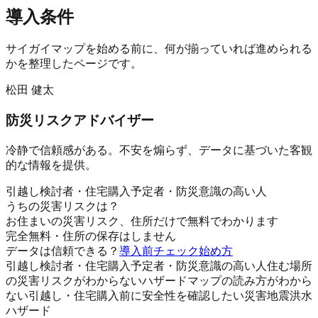
導入条件
サイガイマップ
を始める前に、何が揃っていれば進められる
かを整理したページです。
松田 健太
防災リスクアドバイザー
冷静で信頼感がある。不安を煽らず、データに基づいた客観
的な情報を提供。
引越し検討者・住宅購入予定者・防災意識の高い人
うちの災害リスクは？
お住まいの災害リスク、住所だけで無料でわかります
完全無料・住所の保存はしません
データは信頼できる？
導入前チェック
始め方
引越し検討者・住宅購入予定者・防災意識の高い人
住む場所
の災害リスクがわからない
ハザードマップの読み方がわから
ない
引越し・住宅購入前に安全性を確認したい
災害
地震
洪水
ハザード