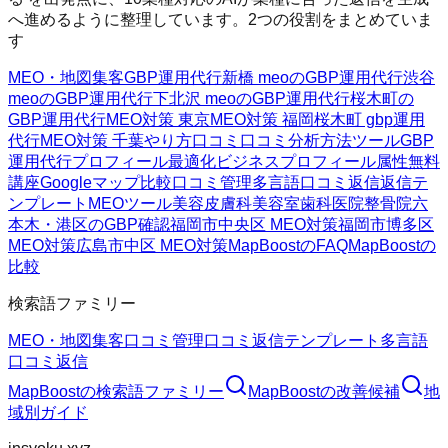
へ進めるように整理しています。2つの役割をまとめていま
す
MEO・地図集客
GBP運用代行
新橋 meoのGBP運用代行
渋谷
meoのGBP運用代行
下北沢 meoのGBP運用代行
桜木町の
GBP運用代行
MEO対策 東京
MEO対策 福岡
桜木町 gbp運用
代行
MEO対策 千葉
やり方
口コミ
口コミ分析方法
ツール
GBP
運用代行
プロフィール最適化
ビジネスプロフィール属性
無料
講座
Googleマップ
比較
口コミ管理
多言語口コミ返信
返信テ
ンプレート
MEOツール
美容皮膚科
美容室
歯科医院
整骨院
六
本木・港区のGBP確認
福岡市中央区 MEO対策
福岡市博多区
MEO対策
広島市中区 MEO対策
MapBoostのFAQ
MapBoostの
比較
検索語ファミリー
MEO・地図集客
口コミ管理
口コミ返信テンプレート
多言語
口コミ返信
MapBoost
の検索語ファミリー
MapBoost
の改善候補
地
域別ガイド