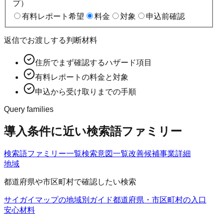
プ）
有料レポート希望
料金
対象
申込前確認
返信でお渡しする判断材料
住所でまず確認するハザード項目
有料レポートの料金と対象
申込から受け取りまでの手順
Query families
導入条件に近い検索語ファミリー
検索語ファミリー一覧
検索意図一覧
改善候補
事業詳細
地域
都道府県や市区町村で確認したい検索
サイガイマップの地域別ガイド
都道府県・市区町村の入口
安心材料