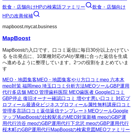
飲食・店舗向けHP
の検索語ファミリー
飲食・店舗向け
HP
の改善候補
mapboost.mycat.business
MapBoost
MapBoostの入口です。口コミ返信に毎日30分以上かけてい
る を出発点に、10業種対応のAIが業種に合った返信を生成
へ進めるように整理しています。2つの役割をまとめていま
す
MEO・地図集客
MEO・地図集客
やり方
口コミ
meo 六本木
meo対策 福岡
meo 埼玉
口コミ分析方法
MEOツール
GBP運用
代行
多店舗 MEO 管理
歯科医院 MEO
歯医者 Google口コミ
GBP停止 復旧
オーナー確認
口コミ 増やす
悪い口コミ 対応
プ
ロフィール最適化
ビジネスプロフィール属性
無料講座
口コミ
管理
多言語口コミ返信
返信テンプレート
MEOツール
Google
マップ
MapBoostの比較
駅名のMEO対策
新橋 meoのGBP運
用代行
渋谷 meoのGBP運用代行
下北沢 meoのGBP運用代行
桜木町のGBP運用代行
MapBoostの検索意図
MEOファミリー