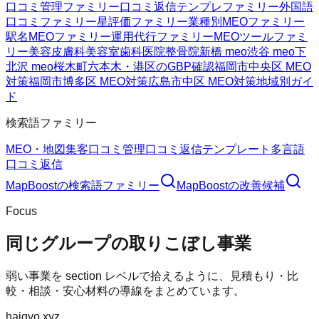
口コミ管理ファミリー
口コミ返信テンプレファミリー
外国語
口コミファミリー
星評価ファミリー
業種別MEOファミリー
駅名MEOファミリー
運用代行ファミリー
MEOツールファミ
リー
美容皮膚科
美容室
歯科医院
整骨院
新橋 meo
渋谷 meo
下
北沢 meo
桜木町
六本木・港区のGBP確認
福岡市中央区 MEO
対策
福岡市博多区 MEO対策
広島市中区 MEO対策
地域別ガイ
ド
検索語ファミリー
MEO・地図集客
口コミ管理
口コミ返信テンプレート
多言語
口コミ返信
MapBoost
の検索語ファミリー
MapBoost
の改善候補
Focus
同じグループの取りこぼし事業
弱い事業を section レベルで拾えるように、見積もり・比
較・相談・安心材料の導線をまとめています。
haigyo.xyz