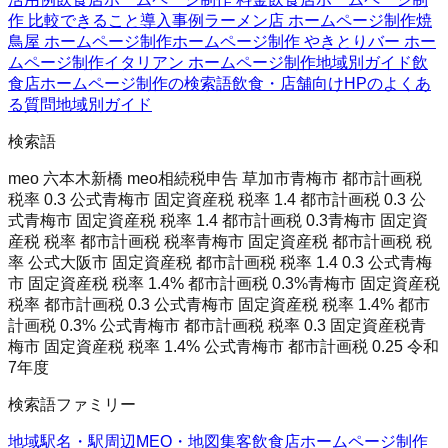
作 比較
できること
導入事例
ラーメン店 ホームページ制作
焼
鳥屋 ホームページ制作
ホームページ制作 やきとり
バー ホー
ムページ制作
イタリアン ホームページ制作
地域別ガイド
飲
食店ホームページ制作の検索語
飲食・店舗向けHPのよくあ
る質問
地域別ガイド
検索語
meo 六本木
新橋 meo
相続税申告 草加市
青梅市 都市計画税
税率 0.3 公式
青梅市 固定資産税 税率 1.4 都市計画税 0.3 公
式
青梅市 固定資産税 税率 1.4 都市計画税 0.3
青梅市 固定資
産税 税率 都市計画税 税率
青梅市 固定資産税 都市計画税 税
率 公式
大阪市 固定資産税 都市計画税 税率 1.4 0.3 公式
青梅
市 固定資産税 税率 1.4% 都市計画税 0.3%
青梅市 固定資産税
税率 都市計画税 0.3 公式
青梅市 固定資産税 税率 1.4% 都市
計画税 0.3% 公式
青梅市 都市計画税 税率 0.3 固定資産税
青
梅市 固定資産税 税率 1.4% 公式
青梅市 都市計画税 0.25 令和
7年度
検索語ファミリー
地域
駅名・駅周辺
MEO・地図集客
飲食店ホームページ制作