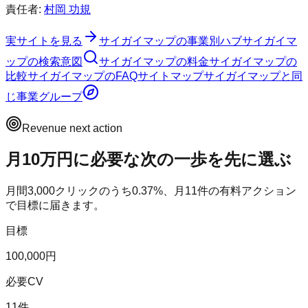
責任者:
村岡 功規
実サイトを見る
サイガイマップ
の事業別ハブ
サイガイマ
ップ
の検索意図
サイガイマップ
の料金
サイガイマップ
の
比較
サイガイマップ
のFAQ
サイトマップ
サイガイマップ
と同
じ事業グループ
Revenue next action
月10万円に必要な次の一歩を先に選ぶ
月間
3,000
クリックのうち
0.37
%、月
11
件の有料アクション
で目標に届きます。
目標
100,000円
必要CV
11件