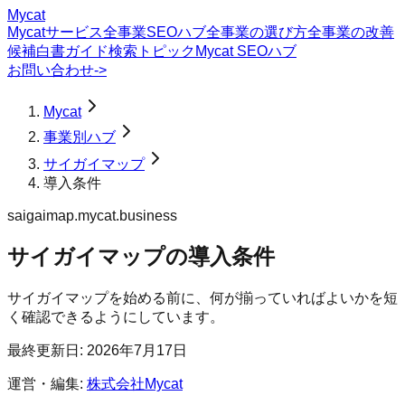
Mycat
Mycatサービス
全事業SEOハブ
全事業の選び方
全事業の改善
候補
白書
ガイド
検索トピック
Mycat SEOハブ
お問い合わせ
->
Mycat
事業別ハブ
サイガイマップ
導入条件
saigaimap.mycat.business
サイガイマップ
の
導入条件
サイガイマップを始める前に、何が揃っていればよいかを短
く確認できるようにしています。
最終更新日:
2026年7月17日
運営・編集:
株式会社Mycat