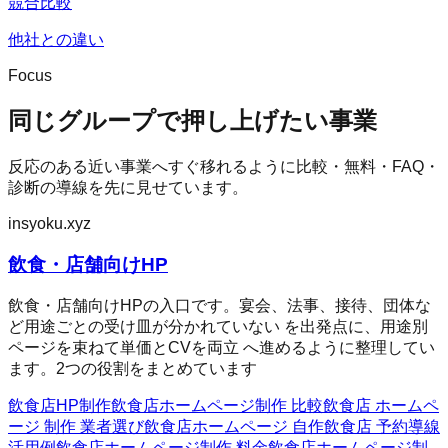
競合比較
他社との違い
Focus
同じグループで押し上げたい事業
反応のある近い事業へすぐ移れるように比較・無料・FAQ・
診断の導線を先に見せています。
insyoku.xyz
飲食・店舗向けHP
飲食・店舗向けHPの入口です。宴会、法事、接待、団体な
ど用途ごとの受け皿が分かれていない を出発点に、用途別
ページを束ねて単価とCVを両立 へ進めるように整理してい
ます。2つの役割をまとめています
飲食店HP制作
飲食店ホームページ制作 比較
飲食店 ホームペ
ージ 制作 業者選び
飲食店ホームページ 自作
飲食店 予約導線
活用例
飲食店ホームページ制作 料金
飲食店ホームページ制