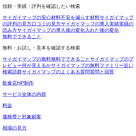
信頼・実績・評判を確認したい検索
サイガイマップの安心材料
不安を減らす材料
サイガイマップ
の評判の見方
口コミの見方
サイガイマップの導入実績
実績の
読み方
サイガイマップの導入後の変化
入れた後の変化
無料でできること
無料・お試し・見本を確認する検索
サイガイマップの無料
無料でできること
サイガイマップのプ
レビュー
何が見えるか
サイガイマップの無料ファミリー
近い
検索語群
サイガイマップのよくある質問
質問と回答
飲食店HP制作
サービス全体の内容
料金
価格帯と対象顧客
相場の見方