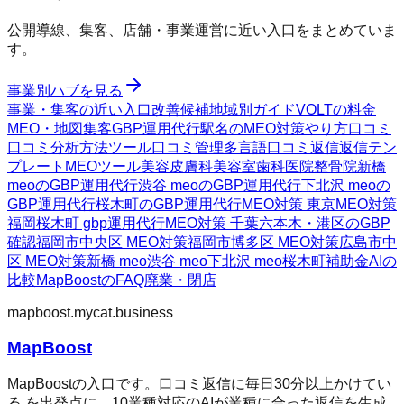
公開導線、集客、店舗・事業運営に近い入口をまとめていま
す。
事業別ハブを見る
事業・集客の近い入口
改善候補
地域別ガイド
VOLTの料金
MEO・地図集客
GBP運用代行
駅名のMEO対策
やり方
口コミ
口コミ分析方法
ツール
口コミ管理
多言語口コミ返信
返信テン
プレート
MEOツール
美容皮膚科
美容室
歯科医院
整骨院
新橋
meoのGBP運用代行
渋谷 meoのGBP運用代行
下北沢 meoの
GBP運用代行
桜木町のGBP運用代行
MEO対策 東京
MEO対策
福岡
桜木町 gbp運用代行
MEO対策 千葉
六本木・港区のGBP
確認
福岡市中央区 MEO対策
福岡市博多区 MEO対策
広島市中
区 MEO対策
新橋 meo
渋谷 meo
下北沢 meo
桜木町
補助金AIの
比較
MapBoostのFAQ
廃業・閉店
mapboost.mycat.business
MapBoost
MapBoostの入口です。口コミ返信に毎日30分以上かけてい
る を出発点に、10業種対応のAIが業種に合った返信を生成