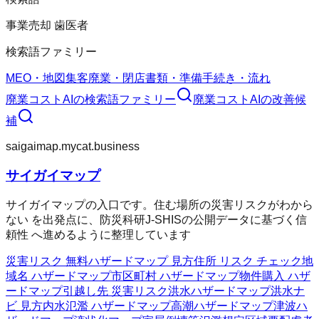
事業売却 歯医者
検索語ファミリー
MEO・地図集客
廃業・閉店
書類・準備
手続き・流れ
廃業コストAI
の検索語ファミリー
廃業コストAI
の改善候
補
saigaimap.mycat.business
サイガイマップ
サイガイマップの入口です。住む場所の災害リスクがわから
ない を出発点に、防災科研J-SHISの公開データに基づく信
頼性 へ進めるように整理しています
災害リスク 無料
ハザードマップ 見方
住所 リスク チェック
地
域名 ハザードマップ
市区町村 ハザードマップ
物件購入 ハザ
ードマップ
引越し先 災害リスク
洪水ハザードマップ
洪水ナ
ビ 見方
内水氾濫 ハザードマップ
高潮ハザードマップ
津波ハ