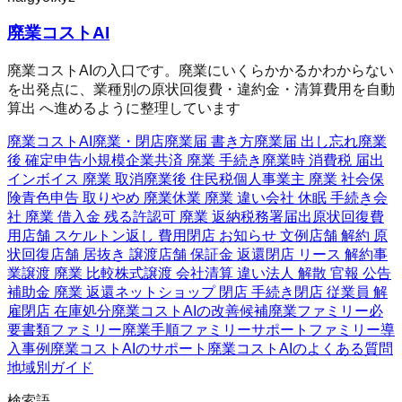
廃業コストAI
廃業コストAIの入口です。廃業にいくらかかるかわからない
を出発点に、業種別の原状回復費・違約金・清算費用を自動
算出 へ進めるように整理しています
廃業コストAI
廃業・閉店
廃業届 書き方
廃業届 出し忘れ
廃業
後 確定申告
小規模企業共済 廃業 手続き
廃業時 消費税 届出
インボイス 廃業 取消
廃業後 住民税
個人事業主 廃業 社会保
険
青色申告 取りやめ 廃業
休業 廃業 違い
会社 休眠 手続き
会
社 廃業 借入金 残る
許認可 廃業 返納
税務署届出
原状回復費
用
店舗 スケルトン返し 費用
閉店 お知らせ 文例
店舗 解約 原
状回復
店舗 居抜き 譲渡
店舗 保証金 返還
閉店 リース 解約
事
業譲渡 廃業 比較
株式譲渡 会社清算 違い
法人 解散 官報 公告
補助金 廃業 返還
ネットショップ 閉店 手続き
閉店 従業員 解
雇
閉店 在庫処分
廃業コストAIの改善候補
廃業ファミリー
必
要書類ファミリー
廃業手順ファミリー
サポートファミリー
導
入事例
廃業コストAIのサポート
廃業コストAIのよくある質問
地域別ガイド
検索語