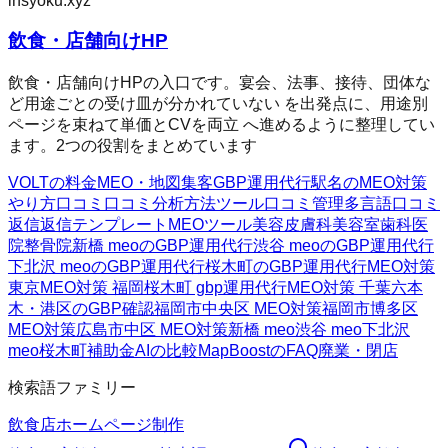
insyoku.xyz
飲食・店舗向けHP
飲食・店舗向けHPの入口です。宴会、法事、接待、団体な
ど用途ごとの受け皿が分かれていない を出発点に、用途別
ページを束ねて単価とCVを両立 へ進めるように整理してい
ます。2つの役割をまとめています
VOLTの料金
MEO・地図集客
GBP運用代行
駅名のMEO対策
やり方
口コミ
口コミ分析方法
ツール
口コミ管理
多言語口コミ
返信
返信テンプレート
MEOツール
美容皮膚科
美容室
歯科医
院
整骨院
新橋 meoのGBP運用代行
渋谷 meoのGBP運用代行
下北沢 meoのGBP運用代行
桜木町のGBP運用代行
MEO対策
東京
MEO対策 福岡
桜木町 gbp運用代行
MEO対策 千葉
六本
木・港区のGBP確認
福岡市中央区 MEO対策
福岡市博多区
MEO対策
広島市中区 MEO対策
新橋 meo
渋谷 meo
下北沢
meo
桜木町
補助金AIの比較
MapBoostのFAQ
廃業・閉店
検索語ファミリー
飲食店ホームページ制作