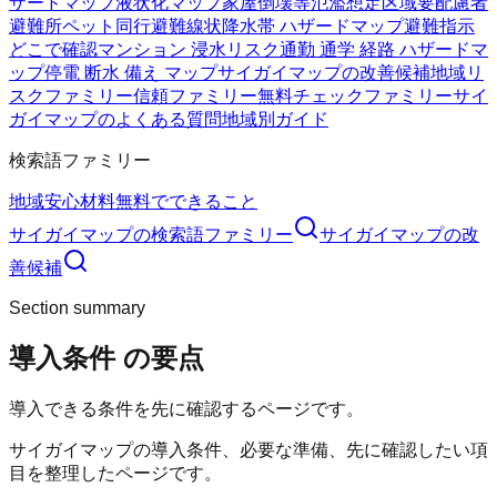
ザードマップ
液状化マップ
家屋倒壊等氾濫想定区域
要配慮者
避難所
ペット同行避難
線状降水帯 ハザードマップ
避難指示
どこで確認
マンション 浸水リスク
通勤 通学 経路 ハザードマ
ップ
停電 断水 備え マップ
サイガイマップの改善候補
地域リ
スクファミリー
信頼ファミリー
無料チェックファミリー
サイ
ガイマップのよくある質問
地域別ガイド
検索語ファミリー
地域
安心材料
無料でできること
サイガイマップ
の検索語ファミリー
サイガイマップ
の改
善候補
Section summary
導入条件
の要点
導入できる条件を先に確認するページです。
サイガイマップの導入条件、必要な準備、先に確認したい項
目を整理したページです。