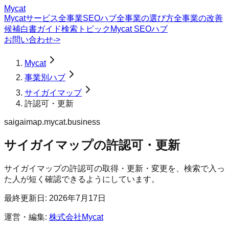
Mycat
Mycatサービス
全事業SEOハブ
全事業の選び方
全事業の改善
候補
白書
ガイド
検索トピック
Mycat SEOハブ
お問い合わせ
->
Mycat
事業別ハブ
サイガイマップ
許認可・更新
saigaimap.mycat.business
サイガイマップ
の
許認可・更新
サイガイマップの許認可の取得・更新・変更を、検索で入っ
た人が短く確認できるようにしています。
最終更新日:
2026年7月17日
運営・編集:
株式会社Mycat