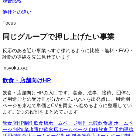
競合比較
他社との違い
Focus
同じグループで押し上げたい事業
反応のある近い事業へすぐ移れるように比較・無料・FAQ・
診断の導線を先に見せています。
insyoku.xyz
飲食・店舗向けHP
飲食・店舗向けHPの入口です。宴会、法事、接待、団体な
ど用途ごとの受け皿が分かれていない を出発点に、用途別
ページを束ねて単価とCVを両立 へ進めるように整理してい
ます。2つの役割をまとめています
飲食店HP制作
飲食店ホームページ制作 比較
飲食店 ホームペ
ージ 制作 業者選び
飲食店ホームページ 自作
飲食店 予約導線
活用例
飲食店ホームページ制作 料金
飲食店ホームページ制