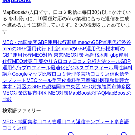
MapBoost
MapBoostの入口です。口コミ返信に毎日30分以上かけてい
る を出発点に、10業種対応のAIが業種に合った返信を生成
へ進めるように整理しています。2つの役割をまとめていま
す
MEO・地図集客
GBP運用代行
新橋 meoのGBP運用代行
渋谷
meoのGBP運用代行
下北沢 meoのGBP運用代行
桜木町の
GBP運用代行
MEO対策 東京
MEO対策 福岡
桜木町 gbp運用
代行
MEO対策 千葉
やり方
口コミ
口コミ分析方法
ツール
GBP
運用代行
プロフィール最適化
ビジネスプロフィール属性
無料
講座
Googleマップ
比較
口コミ管理
多言語口コミ返信
返信テ
ンプレート
MEOツール
美容皮膚科
美容室
歯科医院
整骨院
六
本木・港区のGBP確認
福岡市中央区 MEO対策
福岡市博多区
MEO対策
広島市中区 MEO対策
MapBoostのFAQ
MapBoostの
比較
検索語ファミリー
MEO・地図集客
口コミ管理
口コミ返信テンプレート
多言語
口コミ返信