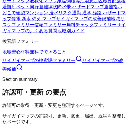
ザードマップ
液状化マップ
家屋倒壊等氾濫想定区域
要配慮者
避難所
ペット同行避難
線状降水帯 ハザードマップ
避難指示
どこで確認
マンション 浸水リスク
通勤 通学 経路 ハザードマ
ップ
停電 断水 備え マップ
サイガイマップの改善候補
地域リ
スクファミリー
信頼ファミリー
無料チェックファミリー
サイ
ガイマップのよくある質問
地域別ガイド
検索語ファミリー
地域
安心材料
無料でできること
サイガイマップ
の検索語ファミリー
サイガイマップ
の改
善候補
Section summary
許認可・更新
の要点
許認可の取得・更新・変更を整理するページです。
サイガイマップの許認可、更新、変更、届出、返納を整理し
たページです。