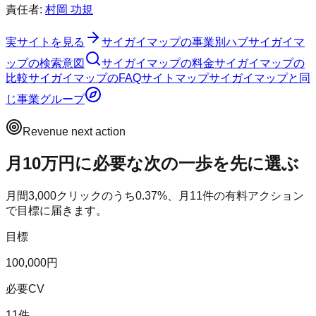
責任者:
村岡 功規
実サイトを見る
サイガイマップ
の事業別ハブ
サイガイマ
ップ
の検索意図
サイガイマップ
の料金
サイガイマップ
の
比較
サイガイマップ
のFAQ
サイトマップ
サイガイマップ
と同
じ事業グループ
Revenue next action
月10万円に必要な次の一歩を先に選ぶ
月間
3,000
クリックのうち
0.37
%、月
11
件の有料アクション
で目標に届きます。
目標
100,000円
必要CV
11件