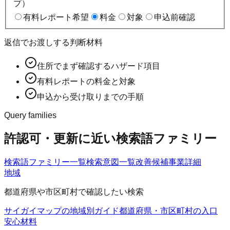
プ）
有料レポート希望
料金
対象
申込前確認
返信でお渡しする判断材料
住所でまず確認するハザード項目
有料レポートの料金と対象
申込から受け取りまでの手順
Query families
許認可・更新に近い検索語ファミリー
検索語ファミリー一覧
検索意図一覧
改善候補
事業詳細
地域
都道府県や市区町村で確認したい検索
サイガイマップの地域別ガイド
都道府県・市区町村の入口
安心材料