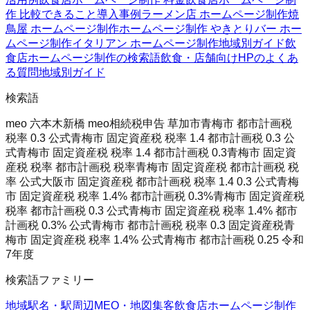
作 比較
できること
導入事例
ラーメン店 ホームページ制作
焼
鳥屋 ホームページ制作
ホームページ制作 やきとり
バー ホー
ムページ制作
イタリアン ホームページ制作
地域別ガイド
飲
食店ホームページ制作の検索語
飲食・店舗向けHPのよくあ
る質問
地域別ガイド
検索語
meo 六本木
新橋 meo
相続税申告 草加市
青梅市 都市計画税
税率 0.3 公式
青梅市 固定資産税 税率 1.4 都市計画税 0.3 公
式
青梅市 固定資産税 税率 1.4 都市計画税 0.3
青梅市 固定資
産税 税率 都市計画税 税率
青梅市 固定資産税 都市計画税 税
率 公式
大阪市 固定資産税 都市計画税 税率 1.4 0.3 公式
青梅
市 固定資産税 税率 1.4% 都市計画税 0.3%
青梅市 固定資産税
税率 都市計画税 0.3 公式
青梅市 固定資産税 税率 1.4% 都市
計画税 0.3% 公式
青梅市 都市計画税 税率 0.3 固定資産税
青
梅市 固定資産税 税率 1.4% 公式
青梅市 都市計画税 0.25 令和
7年度
検索語ファミリー
地域
駅名・駅周辺
MEO・地図集客
飲食店ホームページ制作