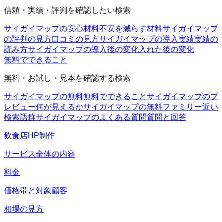
信頼・実績・評判を確認したい検索
サイガイマップの安心材料
不安を減らす材料
サイガイマップ
の評判の見方
口コミの見方
サイガイマップの導入実績
実績の
読み方
サイガイマップの導入後の変化
入れた後の変化
無料でできること
無料・お試し・見本を確認する検索
サイガイマップの無料
無料でできること
サイガイマップのプ
レビュー
何が見えるか
サイガイマップの無料ファミリー
近い
検索語群
サイガイマップのよくある質問
質問と回答
飲食店HP制作
サービス全体の内容
料金
価格帯と対象顧客
相場の見方