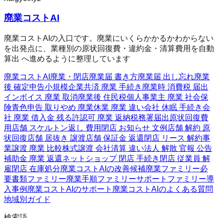
廃業コストAI
廃業コストAIの入口です。廃業にいくらかかるかわからない
を出発点に、業種別の原状回復費・違約金・清算費用を自動
算出 へ進めるように整理しています
廃業コストAI
廃業・閉店
廃業届 書き方
廃業届 出し忘れ
廃業
後 確定申告
小規模企業共済 廃業 手続き
廃業時 消費税 届出
インボイス 廃業 取消
廃業後 住民税
個人事業主 廃業 社会保
険
青色申告 取りやめ 廃業
休業 廃業 違い
会社 休眠 手続き
会
社 廃業 借入金 残る
許認可 廃業 返納
税務署届出
原状回復費
用
店舗 スケルトン返し 費用
閉店 お知らせ 文例
店舗 解約 原
状回復
店舗 居抜き 譲渡
店舗 保証金 返還
閉店 リース 解約
事
業譲渡 廃業 比較
株式譲渡 会社清算 違い
法人 解散 官報 公告
補助金 廃業 返還
ネットショップ 閉店 手続き
閉店 従業員 解
雇
閉店 在庫処分
廃業コストAIの改善候補
廃業ファミリー
必
要書類ファミリー
廃業手順ファミリー
サポートファミリー
導
入事例
廃業コストAIのサポート
廃業コストAIのよくある質問
地域別ガイド
検索語