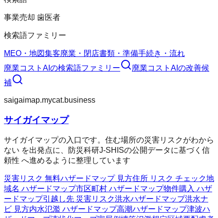
事業売却 歯医者
検索語ファミリー
MEO・地図集客
廃業・閉店
書類・準備
手続き・流れ
廃業コストAI
の検索語ファミリー
廃業コストAI
の改善候
補
saigaimap.mycat.business
サイガイマップ
サイガイマップの入口です。住む場所の災害リスクがわから
ない を出発点に、防災科研J-SHISの公開データに基づく信
頼性 へ進めるように整理しています
災害リスク 無料
ハザードマップ 見方
住所 リスク チェック
地
域名 ハザードマップ
市区町村 ハザードマップ
物件購入 ハザ
ードマップ
引越し先 災害リスク
洪水ハザードマップ
洪水ナ
ビ 見方
内水氾濫 ハザードマップ
高潮ハザードマップ
津波ハ