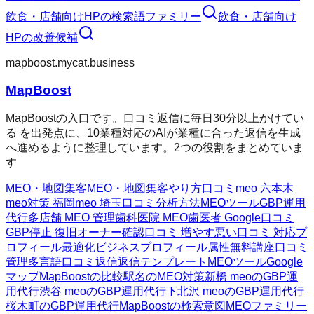
飲食・店舗向けHP
の検索語ファミリー
飲食・店舗向け
HP
の改善候補
mapboost.mycat.business
MapBoost
MapBoostの入口です。口コミ返信に毎日30分以上かけてい
る を出発点に、10業種対応のAIが業種に合った返信を生成
へ進めるように整理しています。2つの役割をまとめていま
す
MEO・地図集客
MEO・地図集客
やり方
口コミ
meo 六本木
meo対策 福岡
meo 埼玉
口コミ分析方法
MEOツール
GBP運用
代行
多店舗 MEO 管理
歯科医院 MEO
歯医者 Google口コミ
GBP停止 復旧
オーナー確認
口コミ 増やす
悪い口コミ 対応
プ
ロフィール最適化
ビジネスプロフィール属性
無料講座
口コミ
管理
多言語口コミ返信
返信テンプレート
MEOツール
Google
マップ
MapBoostの比較
駅名のMEO対策
新橋 meoのGBP運
用代行
渋谷 meoのGBP運用代行
下北沢 meoのGBP運用代行
桜木町のGBP運用代行
MapBoostの検索意図
MEOファミリー