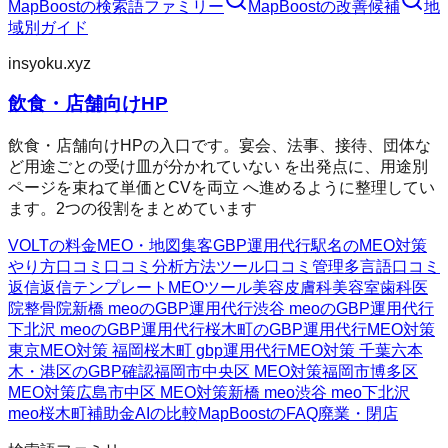
MapBoost
の検索語ファミリー
MapBoost
の改善候補
地
域別ガイド
insyoku.xyz
飲食・店舗向けHP
飲食・店舗向けHPの入口です。宴会、法事、接待、団体な
ど用途ごとの受け皿が分かれていない を出発点に、用途別
ページを束ねて単価とCVを両立 へ進めるように整理してい
ます。2つの役割をまとめています
VOLTの料金
MEO・地図集客
GBP運用代行
駅名のMEO対策
やり方
口コミ
口コミ分析方法
ツール
口コミ管理
多言語口コミ
返信
返信テンプレート
MEOツール
美容皮膚科
美容室
歯科医
院
整骨院
新橋 meoのGBP運用代行
渋谷 meoのGBP運用代行
下北沢 meoのGBP運用代行
桜木町のGBP運用代行
MEO対策
東京
MEO対策 福岡
桜木町 gbp運用代行
MEO対策 千葉
六本
木・港区のGBP確認
福岡市中央区 MEO対策
福岡市博多区
MEO対策
広島市中区 MEO対策
新橋 meo
渋谷 meo
下北沢
meo
桜木町
補助金AIの比較
MapBoostのFAQ
廃業・閉店