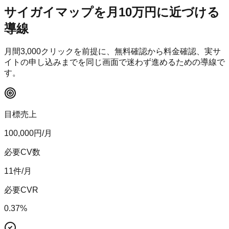
サイガイマップ
を月10万円に近づける
導線
月間
3,000
クリックを前提に、無料確認から料金確認、実サ
イトの申し込みまでを同じ画面で迷わず進めるための導線で
す。
目標売上
100,000
円/月
必要CV数
11
件/月
必要CVR
0.37
%