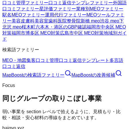
口コミ管理ファミリー
口コミ返信テンプレファミリー
外国語
口コミファミリー
星評価ファミリー
業種別MEOファミリー
駅名MEOファミリー
運用代行ファミリー
MEOツールファミ
リー
美容皮膚科
美容室
歯科医院
整骨院
新橋 meo
渋谷 meo
下
北沢 meo
桜木町
六本木・港区のGBP確認
福岡市中央区 MEO
対策
福岡市博多区 MEO対策
広島市中区 MEO対策
地域別ガイ
ド
検索語ファミリー
MEO・地図集客
口コミ管理
口コミ返信テンプレート
多言語
口コミ返信
MapBoost
の検索語ファミリー
MapBoost
の改善候補
Focus
同じグループの取りこぼし事業
弱い事業を section レベルで拾えるように、見積もり・比
較・相談・安心材料の導線をまとめています。
haigyo.xyz