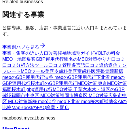
Related businesses
関連する事業
公開導線、集客、店舗・事業運営に近い入口をまとめていま
す。
事業別ハブを見る
事業・集客の近い入口
改善候補
地域別ガイド
VOLTの料金
MEO・地図集客
GBP運用代行
駅名のMEO対策
やり方
口コミ
口コミ分析方法
ツール
口コミ管理
多言語口コミ返信
返信テン
プレート
MEOツール
美容皮膚科
美容室
歯科医院
整骨院
新橋
meoのGBP運用代行
渋谷 meoのGBP運用代行
下北沢 meoの
GBP運用代行
桜木町のGBP運用代行
MEO対策 東京
MEO対策
福岡
桜木町 gbp運用代行
MEO対策 千葉
六本木・港区のGBP
確認
福岡市中央区 MEO対策
福岡市博多区 MEO対策
広島市中
区 MEO対策
新橋 meo
渋谷 meo
下北沢 meo
桜木町
補助金AIの
比較
MapBoostのFAQ
廃業・閉店
mapboost.mycat.business