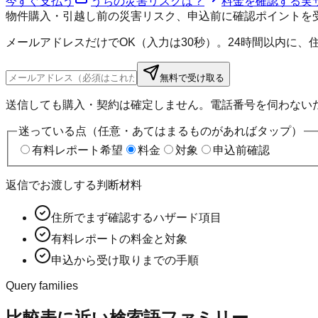
今すぐ支払う
うちの災害リスクは？
料金を確認する
実
物件購入・引越し前の災害リスク、申込前に確認ポイントを
メールアドレスだけでOK（入力は30秒）。24時間以内に
無料で受け取る
送信しても購入・契約は確定しません。電話番号を伺わない
迷っている点（任意・あてはまるものがあればタップ）
有料レポート希望
料金
対象
申込前確認
返信でお渡しする判断材料
住所でまず確認するハザード項目
有料レポートの料金と対象
申込から受け取りまでの手順
Query families
比較表に近い検索語ファミリー