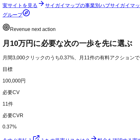
実サイトを見る
サイガイマップ
の事業別ハブ
サイガイマッ
グループ
Revenue next action
月10万円に必要な次の一歩を先に選ぶ
月間
3,000
クリックのうち
0.37
%、月
11
件の有料アクションで
目標
100,000円
必要CV
11件
必要CVR
0.37%