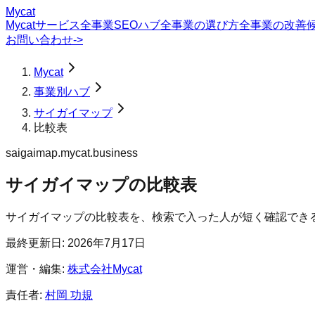
Mycat
Mycatサービス
全事業SEOハブ
全事業の選び方
全事業の改善
お問い合わせ
->
Mycat
事業別ハブ
サイガイマップ
比較表
saigaimap.mycat.business
サイガイマップ
の
比較表
サイガイマップの比較表を、検索で入った人が短く確認でき
最終更新日:
2026年7月17日
運営・編集:
株式会社Mycat
責任者:
村岡 功規