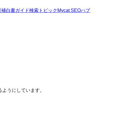
候補
白書
ガイド
検索トピック
Mycat SEOハブ
るようにしています。