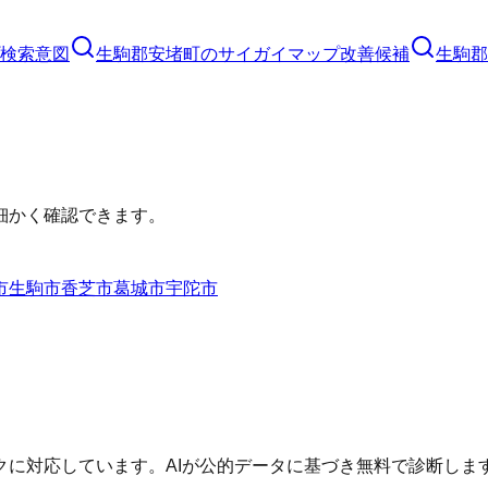
検索意図
生駒郡安堵町
の
サイガイマップ
改善候補
生駒郡
細かく確認できます。
市
生駒市
香芝市
葛城市
宇陀市
に対応しています。AIが公的データに基づき無料で診断しま