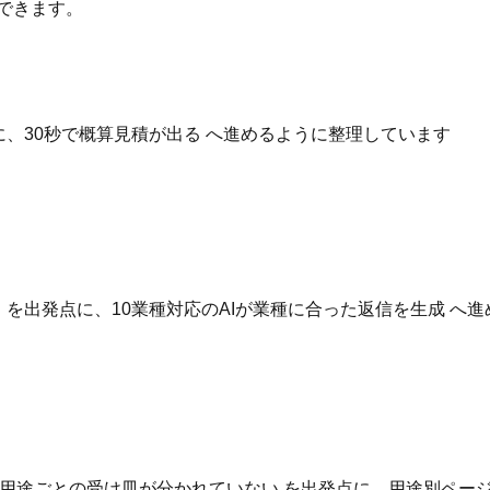
できます。
点に、30秒で概算見積が出る へ進めるように整理しています
いる を出発点に、10業種対応のAIが業種に合った返信を生成 
用途ごとの受け皿が分かれていない を出発点に、用途別ページ