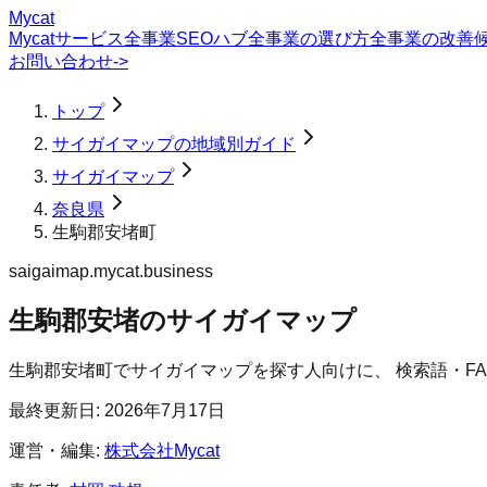
Mycat
Mycatサービス
全事業SEOハブ
全事業の選び方
全事業の改善
お問い合わせ
->
トップ
サイガイマップの地域別ガイド
サイガイマップ
奈良県
生駒郡安堵町
saigaimap.mycat.business
生駒郡安堵のサイガイマップ
生駒郡安堵町
で
サイガイマップ
を探す人向けに、 検索語・F
最終更新日:
2026年7月17日
運営・編集:
株式会社Mycat