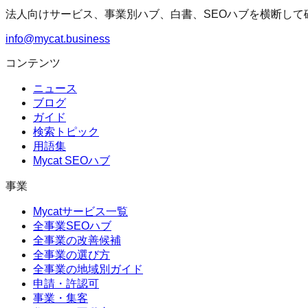
法人向けサービス、事業別ハブ、白書、SEOハブを横断して
info@mycat.business
コンテンツ
ニュース
ブログ
ガイド
検索トピック
用語集
Mycat SEOハブ
事業
Mycatサービス一覧
全事業SEOハブ
全事業の改善候補
全事業の選び方
全事業の地域別ガイド
申請・許認可
事業・集客