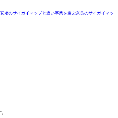
安堵のサイガイマップと近い事業を選ぶ
奈良
の
サイガイマッ
す。