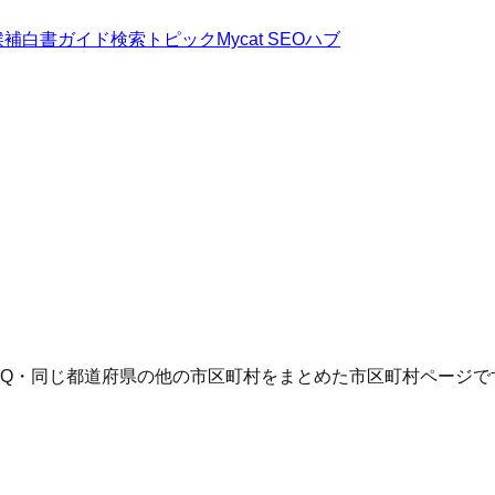
候補
白書
ガイド
検索トピック
Mycat SEOハブ
AQ・同じ都道府県の他の市区町村をまとめた市区町村ページで