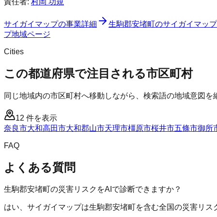
責任者:
村岡 功規
サイガイマップ
の事業詳細
生駒郡安堵町
の
サイガイマップ
プ
地域ページ
Cities
この都道府県で注目される市区町村
同じ地域内の市区町村へ移動しながら、検索語の地域意図を
12
件を表示
奈良市
大和高田市
大和郡山市
天理市
橿原市
桜井市
五條市
御所
FAQ
よくある質問
生駒郡安堵町の災害リスクをAIで診断できますか？
はい、サイガイマップは生駒郡安堵町を含む全国の災害リスク