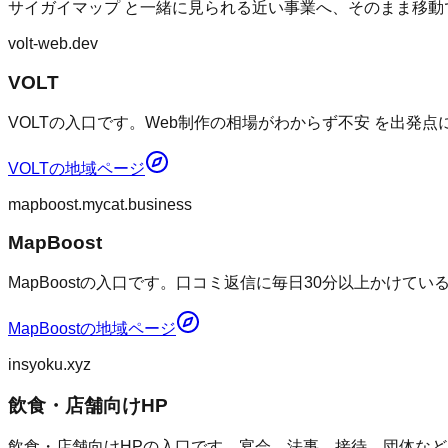
サイガイマップ
と一緒に見られる近い事業へ、そのまま移動
volt-web.dev
VOLT
VOLTの入口です。Web制作の相場がわからず不安 を出発
VOLT
の地域ページ
mapboost.mycat.business
MapBoost
MapBoostの入口です。口コミ返信に毎日30分以上かけて
MapBoost
の地域ページ
insyoku.xyz
飲食・店舗向けHP
飲食・店舗向けHPの入口です。宴会、法事、接待、団体など