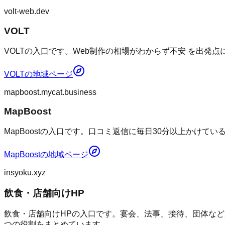
volt-web.dev
VOLT
VOLTの入口です。Web制作の相場がわからず不安 を出発
VOLT
の地域ページ
mapboost.mycat.business
MapBoost
MapBoostの入口です。口コミ返信に毎日30分以上かけて
MapBoost
の地域ページ
insyoku.xyz
飲食・店舗向けHP
飲食・店舗向けHPの入口です。宴会、法事、接待、団体など
つの役割をまとめています