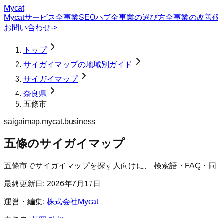
Mycat
Mycatサービス
全事業SEOハブ
全事業の選び方
全事業の改善
お問い合わせ
->
トップ
サイガイマップの地域別ガイド
サイガイマップ
奈良県
五條市
saigaimap.mycat.business
五條のサイガイマップ
五條市
で
サイガイマップ
を探す人向けに、 検索語・FAQ・
最終更新日:
2026年7月17日
運営・編集:
株式会社Mycat