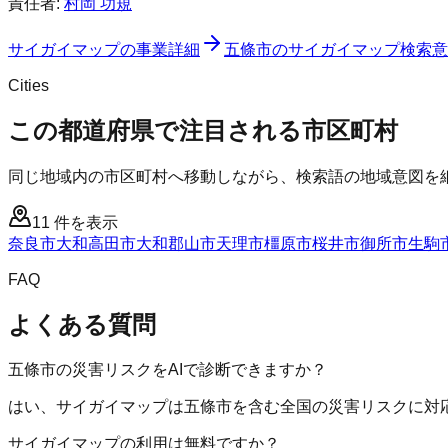
責任者:
村岡 功規
サイガイマップ
の事業詳細
五條市
の
サイガイマップ
検索意
Cities
この都道府県で注目される市区町村
同じ地域内の市区町村へ移動しながら、検索語の地域意図を
11
件を表示
奈良市
大和高田市
大和郡山市
天理市
橿原市
桜井市
御所市
生駒
FAQ
よくある質問
五條市の災害リスクをAIで診断できますか？
はい、サイガイマップは五條市を含む全国の災害リスクに対応
サイガイマップの利用は無料ですか？