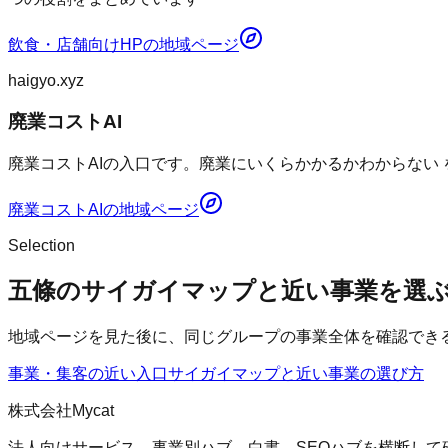
飲食・店舗向けHP
の地域ページ
haigyo.xyz
廃業コストAI
廃業コストAIの入口です。廃業にいくらかかるかわからない
廃業コストAI
の地域ページ
Selection
五條のサイガイマップと近い事業を選
地域ページを見た後に、同じグループの事業全体を確認でき
事業・集客の近い入口
サイガイマップ
と近い事業の選び方
株式会社Mycat
法人向けサービス、事業別ハブ、白書、SEOハブを横断して