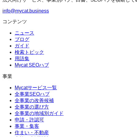
info@mycat.business
コンテンツ
ニュース
ブログ
ガイド
検索トピック
用語集
Mycat SEOハブ
事業
Mycatサービス一覧
全事業SEOハブ
全事業の改善候補
全事業の選び方
全事業の地域別ガイド
申請・許認可
事業・集客
住まい・不動産