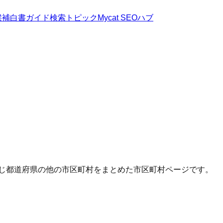
候補
白書
ガイド
検索トピック
Mycat SEOハブ
同じ都道府県の他の市区町村をまとめた市区町村ページです。