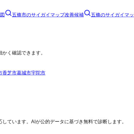
図
五條市
の
サイガイマップ
改善候補
五條のサイガイマッ
細かく確認できます。
市
香芝市
葛城市
宇陀市
しています。AIが公的データに基づき無料で診断します。