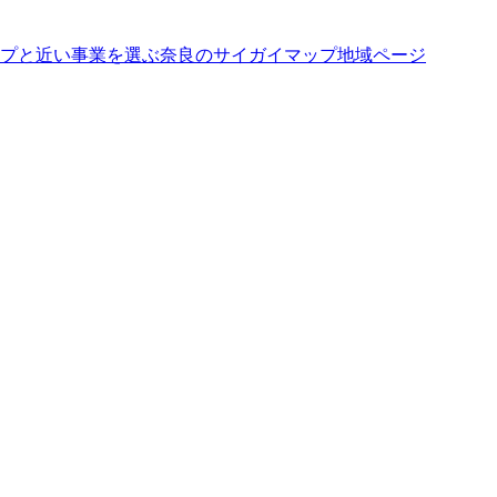
プと近い事業を選ぶ
奈良
の
サイガイマップ
地域ページ