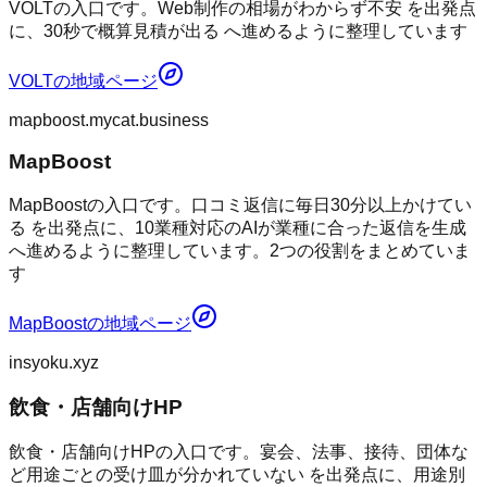
VOLTの入口です。Web制作の相場がわからず不安 を出発点
に、30秒で概算見積が出る へ進めるように整理しています
VOLT
の地域ページ
mapboost.mycat.business
MapBoost
MapBoostの入口です。口コミ返信に毎日30分以上かけてい
る を出発点に、10業種対応のAIが業種に合った返信を生成
へ進めるように整理しています。2つの役割をまとめていま
す
MapBoost
の地域ページ
insyoku.xyz
飲食・店舗向けHP
飲食・店舗向けHPの入口です。宴会、法事、接待、団体な
ど用途ごとの受け皿が分かれていない を出発点に、用途別