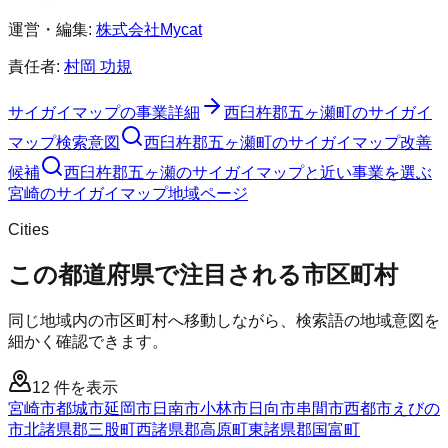
運営・編集:
株式会社Mycat
責任者:
村岡 功規
サイガイマップ
の事業詳細
西臼杵郡五ヶ瀬町
の
サイガイ
マップ
検索意図
西臼杵郡五ヶ瀬町
の
サイガイマップ
改善
候補
西臼杵郡五ヶ瀬のサイガイマップと近い事業を選ぶ
宮崎
の
サイガイマップ
地域ページ
Cities
この都道府県で注目される市区町村
同じ地域内の市区町村へ移動しながら、検索語の地域意図を
細かく確認できます。
12
件を表示
宮崎市
都城市
延岡市
日南市
小林市
日向市
串間市
西都市
えびの
市
北諸県郡三股町
西諸県郡高原町
東諸県郡国富町