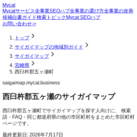
Mycat
Mycatサービス
全事業SEOハブ
全事業の選び方
全事業の改善
候補
白書
ガイド
検索トピック
Mycat SEOハブ
お問い合わせ
->
トップ
サイガイマップの地域別ガイド
サイガイマップ
宮崎県
西臼杵郡五ヶ瀬町
saigaimap.mycat.business
西臼杵郡五ヶ瀬のサイガイマップ
西臼杵郡五ヶ瀬町
で
サイガイマップ
を探す人向けに、 検索
語・FAQ・同じ都道府県の他の市区町村をまとめた市区町村
ページです。
最終更新日:
2026年7月17日