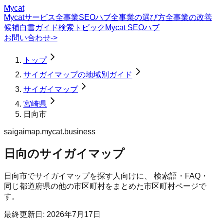
Mycat
Mycatサービス
全事業SEOハブ
全事業の選び方
全事業の改善
候補
白書
ガイド
検索トピック
Mycat SEOハブ
お問い合わせ
->
トップ
サイガイマップの地域別ガイド
サイガイマップ
宮崎県
日向市
saigaimap.mycat.business
日向のサイガイマップ
日向市
で
サイガイマップ
を探す人向けに、 検索語・FAQ・
同じ都道府県の他の市区町村をまとめた市区町村ページで
す。
最終更新日:
2026年7月17日