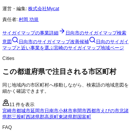
運営・編集:
株式会社Mycat
責任者:
村岡 功規
サイガイマップ
の事業詳細
日向市
の
サイガイマップ
検索
意図
日向市
の
サイガイマップ
改善候補
日向のサイガイ
マップと近い事業を選ぶ
宮崎
の
サイガイマップ
地域ページ
Cities
この都道府県で注目される市区町村
同じ地域内の市区町村へ移動しながら、検索語の地域意図を
細かく確認できます。
11
件を表示
宮崎市
都城市
延岡市
日南市
小林市
串間市
西都市
えびの市
北諸
県郡三股町
西諸県郡高原町
東諸県郡国富町
FAQ