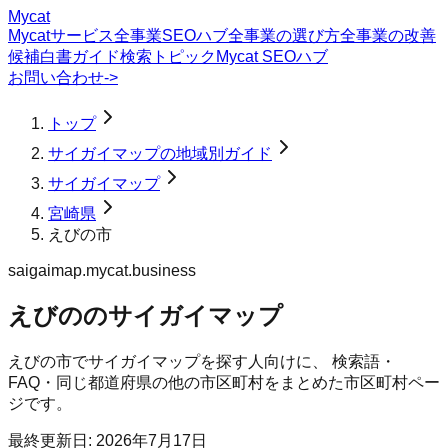
Mycat
Mycatサービス
全事業SEOハブ
全事業の選び方
全事業の改善
候補
白書
ガイド
検索トピック
Mycat SEOハブ
お問い合わせ
->
トップ
サイガイマップの地域別ガイド
サイガイマップ
宮崎県
えびの市
saigaimap.mycat.business
えびののサイガイマップ
えびの市
で
サイガイマップ
を探す人向けに、 検索語・
FAQ・同じ都道府県の他の市区町村をまとめた市区町村ペー
ジです。
最終更新日:
2026年7月17日