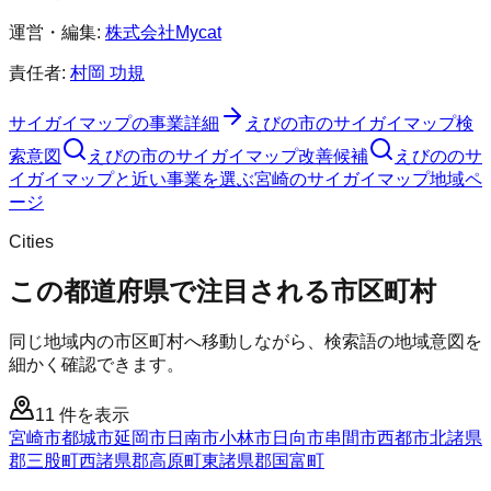
運営・編集:
株式会社Mycat
責任者:
村岡 功規
サイガイマップ
の事業詳細
えびの市
の
サイガイマップ
検
索意図
えびの市
の
サイガイマップ
改善候補
えびののサ
イガイマップと近い事業を選ぶ
宮崎
の
サイガイマップ
地域ペ
ージ
Cities
この都道府県で注目される市区町村
同じ地域内の市区町村へ移動しながら、検索語の地域意図を
細かく確認できます。
11
件を表示
宮崎市
都城市
延岡市
日南市
小林市
日向市
串間市
西都市
北諸県
郡三股町
西諸県郡高原町
東諸県郡国富町