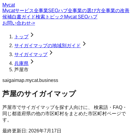
Mycat
Mycatサービス
全事業SEOハブ
全事業の選び方
全事業の改善
候補
白書
ガイド
検索トピック
Mycat SEOハブ
お問い合わせ
->
トップ
サイガイマップの地域別ガイド
サイガイマップ
兵庫県
芦屋市
saigaimap.mycat.business
芦屋のサイガイマップ
芦屋市
で
サイガイマップ
を探す人向けに、 検索語・FAQ・
同じ都道府県の他の市区町村をまとめた市区町村ページで
す。
最終更新日:
2026年7月17日