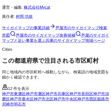
運営・編集:
株式会社Mycat
責任者:
村岡 功規
サイガイマップ
の事業詳細
芦屋市
の
サイガイマップ
検索
意図
芦屋市
の
サイガイマップ
改善候補
芦屋のサイガイ
マップと近い事業を選ぶ
兵庫
の
サイガイマップ
地域ページ
Cities
この都道府県で注目される市区町村
同じ地域内の市区町村へ移動しながら、検索語の地域意図を
細かく確認できます。
12
件を表示
神戸市東灘区
神戸市灘区
神戸市兵庫区
神戸市長田区
神戸市須
磨区
神戸市垂水区
神戸市北区
神戸市中央区
神戸市西区
姫路市
尼崎市
明石市