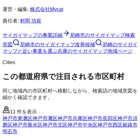
運営・編集:
株式会社Mycat
責任者:
村岡 功規
サイガイマップ
の事業詳細
尼崎市
の
サイガイマップ
検索
意図
尼崎市
の
サイガイマップ
改善候補
尼崎のサイガイ
マップと近い事業を選ぶ
兵庫
の
サイガイマップ
地域ページ
Cities
この都道府県で注目される市区町村
同じ地域内の市区町村へ移動しながら、検索語の地域意図を
細かく確認できます。
11
件を表示
神戸市東灘区
神戸市灘区
神戸市兵庫区
神戸市長田区
神戸市須
磨区
神戸市垂水区
神戸市北区
神戸市中央区
神戸市西区
姫路市
明石市