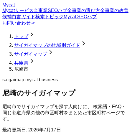
Mycat
Mycatサービス
全事業SEOハブ
全事業の選び方
全事業の改善
候補
白書
ガイド
検索トピック
Mycat SEOハブ
お問い合わせ
->
トップ
サイガイマップの地域別ガイド
サイガイマップ
兵庫県
尼崎市
saigaimap.mycat.business
尼崎のサイガイマップ
尼崎市
で
サイガイマップ
を探す人向けに、 検索語・FAQ・
同じ都道府県の他の市区町村をまとめた市区町村ページで
す。
最終更新日:
2026年7月17日