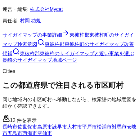
運営・編集:
株式会社Mycat
責任者:
村岡 功規
サイガイマップ
の事業詳細
東彼杵郡東彼杵町
の
サイガイ
マップ
検索意図
東彼杵郡東彼杵町
の
サイガイマップ
改善
候補
東彼杵郡東彼杵のサイガイマップと近い事業を選ぶ
長崎
の
サイガイマップ
地域ページ
Cities
この都道府県で注目される市区町村
同じ地域内の市区町村へ移動しながら、検索語の地域意図を
細かく確認できます。
12
件を表示
長崎市
佐世保市
島原市
諫早市
大村市
平戸市
松浦市
対馬市
壱岐
市
五島市
西海市
雲仙市