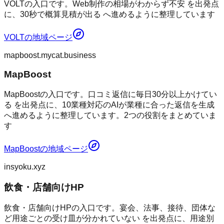
VOLTの入口です。Web制作の相場がわからず不安 を出発点
に、30秒で概算見積が出る へ進めるように整理しています
VOLT
の地域ページ
mapboost.mycat.business
MapBoost
MapBoostの入口です。口コミ返信に毎日30分以上かけてい
る を出発点に、10業種対応のAIが業種に合った返信を生成
へ進めるように整理しています。2つの役割をまとめていま
す
MapBoost
の地域ページ
insyoku.xyz
飲食・店舗向けHP
飲食・店舗向けHPの入口です。宴会、法事、接待、団体な
ど用途ごとの受け皿が分かれていない を出発点に、用途別