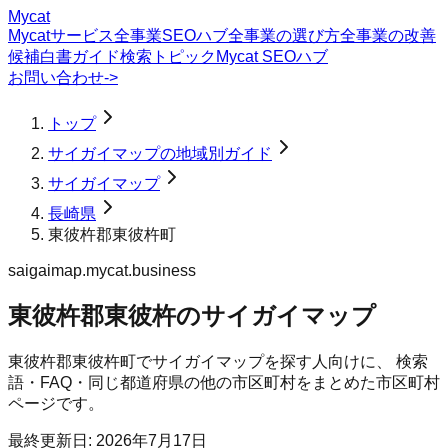
Mycat
Mycatサービス
全事業SEOハブ
全事業の選び方
全事業の改善
候補
白書
ガイド
検索トピック
Mycat SEOハブ
お問い合わせ
->
トップ
サイガイマップの地域別ガイド
サイガイマップ
長崎県
東彼杵郡東彼杵町
saigaimap.mycat.business
東彼杵郡東彼杵のサイガイマップ
東彼杵郡東彼杵町
で
サイガイマップ
を探す人向けに、 検索
語・FAQ・同じ都道府県の他の市区町村をまとめた市区町村
ページです。
最終更新日:
2026年7月17日