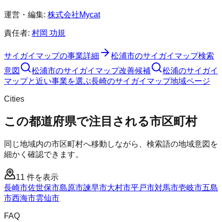
運営・編集:
株式会社Mycat
責任者:
村岡 功規
サイガイマップ
の事業詳細
松浦市
の
サイガイマップ
検索
意図
松浦市
の
サイガイマップ
改善候補
松浦のサイガイ
マップと近い事業を選ぶ
長崎
の
サイガイマップ
地域ページ
Cities
この都道府県で注目される市区町村
同じ地域内の市区町村へ移動しながら、検索語の地域意図を
細かく確認できます。
11
件を表示
長崎市
佐世保市
島原市
諫早市
大村市
平戸市
対馬市
壱岐市
五島
市
西海市
雲仙市
FAQ