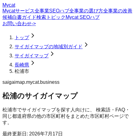
Mycat
Mycatサービス
全事業SEOハブ
全事業の選び方
全事業の改善
候補
白書
ガイド
検索トピック
Mycat SEOハブ
お問い合わせ
->
トップ
サイガイマップの地域別ガイド
サイガイマップ
長崎県
松浦市
saigaimap.mycat.business
松浦のサイガイマップ
松浦市
で
サイガイマップ
を探す人向けに、 検索語・FAQ・
同じ都道府県の他の市区町村をまとめた市区町村ページで
す。
最終更新日:
2026年7月17日