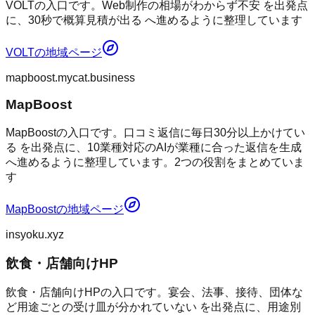
VOLTの入口です。Web制作の相場がわからず不安 を出発点
に、30秒で概算見積が出る へ進めるように整理しています
VOLT
の地域ページ
mapboost.mycat.business
MapBoost
MapBoostの入口です。口コミ返信に毎日30分以上かけてい
る を出発点に、10業種対応のAIが業種に合った返信を生成
へ進めるように整理しています。2つの役割をまとめていま
す
MapBoost
の地域ページ
insyoku.xyz
飲食・店舗向けHP
飲食・店舗向けHPの入口です。宴会、法事、接待、団体な
ど用途ごとの受け皿が分かれていない を出発点に、用途別