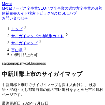
Mycat
Mycatサービス
全事業SEOハブ
全事業の選び方
全事業の改善
候補
白書
ガイド
検索トピック
Mycat SEOハブ
お問い合わせ
->
トップ
サイガイマップの地域別ガイド
サイガイマップ
富山県
中新川郡上市町
saigaimap.mycat.business
中新川郡上市のサイガイマップ
中新川郡上市町
で
サイガイマップ
を探す人向けに、 検索
語・FAQ・同じ都道府県の他の市区町村をまとめた市区町村
ページです。
最終更新日:
2026年7月17日