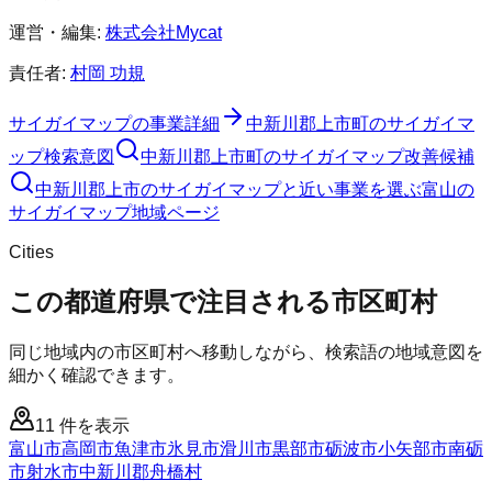
運営・編集:
株式会社Mycat
責任者:
村岡 功規
サイガイマップ
の事業詳細
中新川郡上市町
の
サイガイマ
ップ
検索意図
中新川郡上市町
の
サイガイマップ
改善候補
中新川郡上市のサイガイマップと近い事業を選ぶ
富山
の
サイガイマップ
地域ページ
Cities
この都道府県で注目される市区町村
同じ地域内の市区町村へ移動しながら、検索語の地域意図を
細かく確認できます。
11
件を表示
富山市
高岡市
魚津市
氷見市
滑川市
黒部市
砺波市
小矢部市
南砺
市
射水市
中新川郡舟橋村