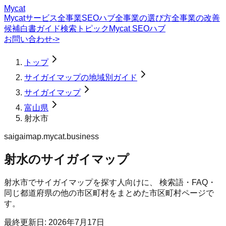
Mycat
Mycatサービス
全事業SEOハブ
全事業の選び方
全事業の改善
候補
白書
ガイド
検索トピック
Mycat SEOハブ
お問い合わせ
->
トップ
サイガイマップの地域別ガイド
サイガイマップ
富山県
射水市
saigaimap.mycat.business
射水のサイガイマップ
射水市
で
サイガイマップ
を探す人向けに、 検索語・FAQ・
同じ都道府県の他の市区町村をまとめた市区町村ページで
す。
最終更新日:
2026年7月17日