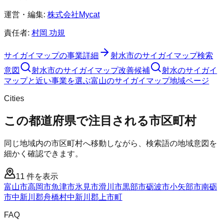
運営・編集:
株式会社Mycat
責任者:
村岡 功規
サイガイマップ
の事業詳細
射水市
の
サイガイマップ
検索
意図
射水市
の
サイガイマップ
改善候補
射水のサイガイ
マップと近い事業を選ぶ
富山
の
サイガイマップ
地域ページ
Cities
この都道府県で注目される市区町村
同じ地域内の市区町村へ移動しながら、検索語の地域意図を
細かく確認できます。
11
件を表示
富山市
高岡市
魚津市
氷見市
滑川市
黒部市
砺波市
小矢部市
南砺
市
中新川郡舟橋村
中新川郡上市町
FAQ