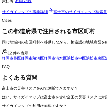
責任者:
村岡 功規
サイガイマップ
の事業詳細
富士市
の
サイガイマップ
検索意
Cities
この都道府県で注目される市区町村
同じ地域内の市区町村へ移動しながら、検索語の地域意図を
12
件を表示
静岡市葵区
静岡市駿河区
静岡市清水区
浜松市中区
浜松市東区
FAQ
よくある質問
富士市の災害リスクをAIで診断できますか？
はい、サイガイマップは富士市を含む全国の災害リスクに対応
サイガイマップの利用は無料ですか？