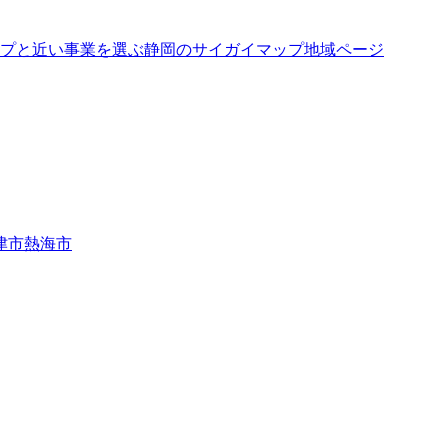
プと近い事業を選ぶ
静岡
の
サイガイマップ
地域ページ
津市
熱海市