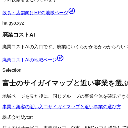
飲食・店舗向けHP
の地域ページ
haigyo.xyz
廃業コストAI
廃業コストAIの入口です。廃業にいくらかかるかわからない
廃業コストAI
の地域ページ
Selection
富士のサイガイマップと近い事業を選
地域ページを見た後に、同じグループの事業全体を確認でき
事業・集客の近い入口
サイガイマップ
と近い事業の選び方
株式会社Mycat
法人向けサービス、事業別ハブ、白書、SEOハブを横断して