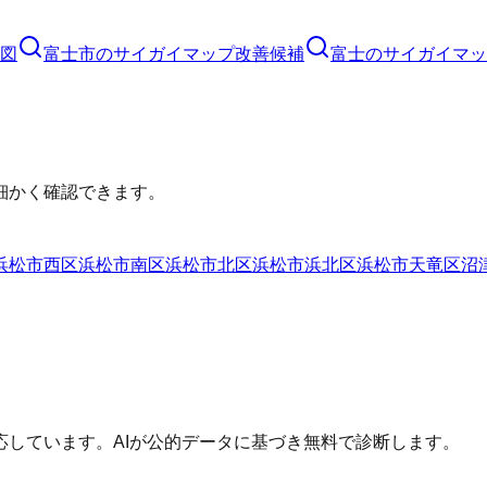
図
富士市
の
サイガイマップ
改善候補
富士のサイガイマッ
細かく確認できます。
浜松市西区
浜松市南区
浜松市北区
浜松市浜北区
浜松市天竜区
沼
しています。AIが公的データに基づき無料で診断します。