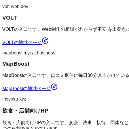
volt-web.dev
VOLT
VOLTの入口です。Web制作の相場がわからず不安 を出発
VOLT
の地域ページ
mapboost.mycat.business
MapBoost
MapBoostの入口です。口コミ返信に毎日30分以上かけて
MapBoost
の地域ページ
insyoku.xyz
飲食・店舗向けHP
飲食・店舗向けHPの入口です。宴会、法事、接待、団体など
つの役割をまとめています