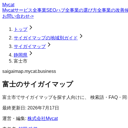
Mycat
Mycatサービス
全事業SEOハブ
全事業の選び方
全事業の改善
お問い合わせ
->
トップ
サイガイマップの地域別ガイド
サイガイマップ
静岡県
富士市
saigaimap.mycat.business
富士のサイガイマップ
富士市
で
サイガイマップ
を探す人向けに、 検索語・FAQ・
最終更新日:
2026年7月17日
運営・編集:
株式会社Mycat