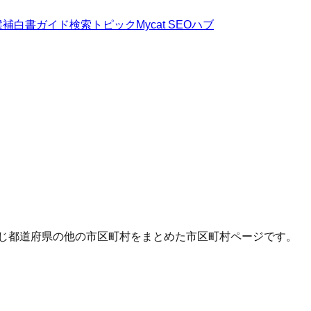
候補
白書
ガイド
検索トピック
Mycat SEOハブ
同じ都道府県の他の市区町村をまとめた市区町村ページです。