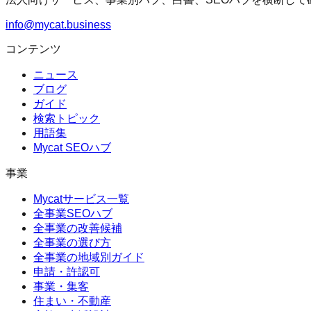
info@mycat.business
コンテンツ
ニュース
ブログ
ガイド
検索トピック
用語集
Mycat SEOハブ
事業
Mycatサービス一覧
全事業SEOハブ
全事業の改善候補
全事業の選び方
全事業の地域別ガイド
申請・許認可
事業・集客
住まい・不動産