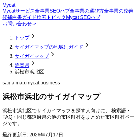
Mycat
Mycatサービス
全事業SEOハブ
全事業の選び方
全事業の改善
候補
白書
ガイド
検索トピック
Mycat SEOハブ
お問い合わせ
->
トップ
サイガイマップの地域別ガイド
サイガイマップ
静岡県
浜松市浜北区
saigaimap.mycat.business
浜松市浜北のサイガイマップ
浜松市浜北区
で
サイガイマップ
を探す人向けに、 検索語・
FAQ・同じ都道府県の他の市区町村をまとめた市区町村ペー
ジです。
最終更新日:
2026年7月17日