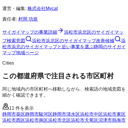
運営・編集:
株式会社Mycat
責任者:
村岡 功規
サイガイマップ
の事業詳細
浜松市浜北区
の
サイガイマッ
プ
検索意図
浜松市浜北区
の
サイガイマップ
改善候補
浜
松市浜北のサイガイマップと近い事業を選ぶ
静岡
の
サイガイ
マップ
地域ページ
Cities
この都道府県で注目される市区町村
同じ地域内の市区町村へ移動しながら、検索語の地域意図を
細かく確認できます。
11
件を表示
静岡市葵区
静岡市駿河区
静岡市清水区
浜松市中区
浜松市東区
浜松市西区
浜松市南区
浜松市北区
浜松市天竜区
沼津市
熱海市