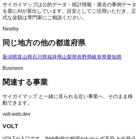
サイガイマップは公的データ・統計情報・過去の事例データ
を基にAIが算出しています。目安としてご活用いただき、正
式な金額は専門家にご相談ください。
Nearby
同じ地方の他の都道府県
新潟県
富山県
石川県
福井県
山梨県
長野県
岐阜県
愛知県
Business
関連する事業
サイガイマップ
と一緒に見られる近い事業へ、そのまま移
動できます。
volt-web.dev
VOLT
VOLTの入口です。Web制作の相場がわからず不安 を出発点