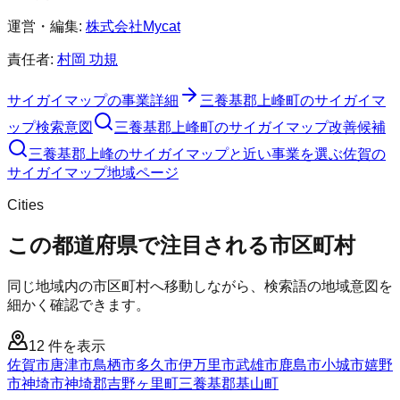
運営・編集:
株式会社Mycat
責任者:
村岡 功規
サイガイマップ
の事業詳細
三養基郡上峰町
の
サイガイマ
ップ
検索意図
三養基郡上峰町
の
サイガイマップ
改善候補
三養基郡上峰のサイガイマップと近い事業を選ぶ
佐賀
の
サイガイマップ
地域ページ
Cities
この都道府県で注目される市区町村
同じ地域内の市区町村へ移動しながら、検索語の地域意図を
細かく確認できます。
12
件を表示
佐賀市
唐津市
鳥栖市
多久市
伊万里市
武雄市
鹿島市
小城市
嬉野
市
神埼市
神埼郡吉野ヶ里町
三養基郡基山町