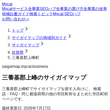
Mycat
Mycatサービス
全事業SEOハブ
全事業の選び方
全事業の改善
候補
白書
ガイド
検索トピック
Mycat SEOハブ
お問い合わせ
->
トップ
サイガイマップの地域別ガイド
サイガイマップ
佐賀県
三養基郡上峰町
saigaimap.mycat.business
三養基郡上峰のサイガイマップ
三養基郡上峰町
で
サイガイマップ
を探す人向けに、 検索
語・FAQ・同じ都道府県の他の市区町村をまとめた市区町村
ページです。
最終更新日:
2026年7月17日