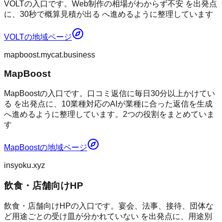
VOLTの入口です。Web制作の相場がわからず不安 を出発点
に、30秒で概算見積が出る へ進めるように整理しています
VOLT
の地域ページ
mapboost.mycat.business
MapBoost
MapBoostの入口です。口コミ返信に毎日30分以上かけてい
る を出発点に、10業種対応のAIが業種に合った返信を生成
へ進めるように整理しています。2つの役割をまとめていま
す
MapBoost
の地域ページ
insyoku.xyz
飲食・店舗向けHP
飲食・店舗向けHPの入口です。宴会、法事、接待、団体な
ど用途ごとの受け皿が分かれていない を出発点に、用途別