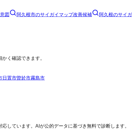
意図
阿久根市
の
サイガイマップ
改善候補
阿久根のサイガ
細かく確認できます。
市
日置市
曽於市
霧島市
応しています。AIが公的データに基づき無料で診断します。