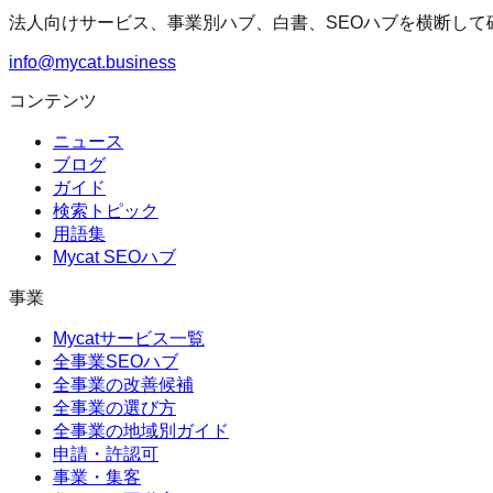
法人向けサービス、事業別ハブ、白書、SEOハブを横断して
info@mycat.business
コンテンツ
ニュース
ブログ
ガイド
検索トピック
用語集
Mycat SEOハブ
事業
Mycatサービス一覧
全事業SEOハブ
全事業の改善候補
全事業の選び方
全事業の地域別ガイド
申請・許認可
事業・集客