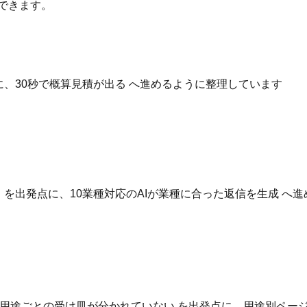
できます。
点に、30秒で概算見積が出る へ進めるように整理しています
いる を出発点に、10業種対応のAIが業種に合った返信を生成 
用途ごとの受け皿が分かれていない を出発点に、用途別ページ