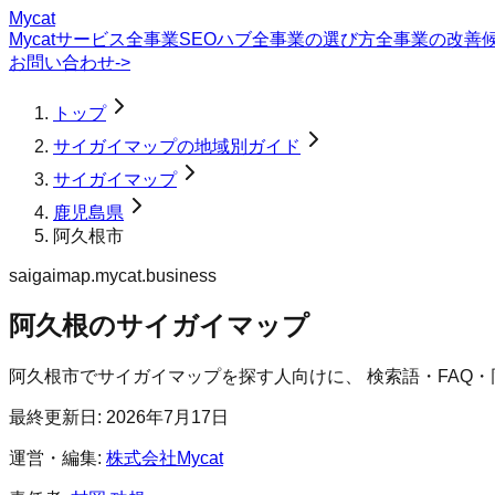
Mycat
Mycatサービス
全事業SEOハブ
全事業の選び方
全事業の改善
お問い合わせ
->
トップ
サイガイマップの地域別ガイド
サイガイマップ
鹿児島県
阿久根市
saigaimap.mycat.business
阿久根のサイガイマップ
阿久根市
で
サイガイマップ
を探す人向けに、 検索語・FAQ
最終更新日:
2026年7月17日
運営・編集:
株式会社Mycat