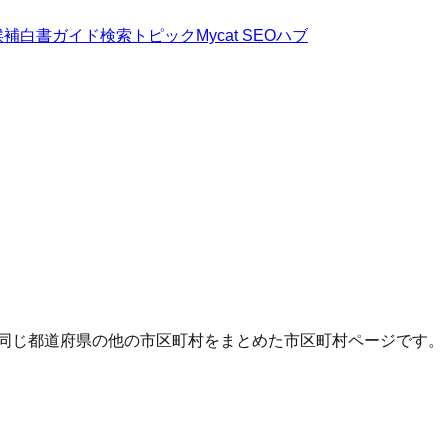
候補
白書
ガイド
検索トピック
Mycat SEOハブ
・同じ都道府県の他の市区町村をまとめた市区町村ページです。