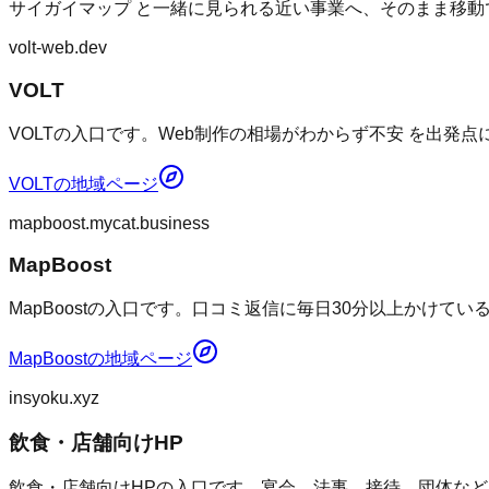
サイガイマップ
と一緒に見られる近い事業へ、そのまま移動
volt-web.dev
VOLT
VOLTの入口です。Web制作の相場がわからず不安 を出発
VOLT
の地域ページ
mapboost.mycat.business
MapBoost
MapBoostの入口です。口コミ返信に毎日30分以上かけて
MapBoost
の地域ページ
insyoku.xyz
飲食・店舗向けHP
飲食・店舗向けHPの入口です。宴会、法事、接待、団体など