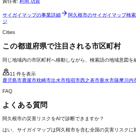
責任者:
村岡 功規
サイガイマップ
の事業詳細
阿久根市
の
サイガイマップ
検索
ジ
Cities
この都道府県で注目される市区町村
同じ地域内の市区町村へ移動しながら、検索語の地域意図を
11
件を表示
鹿児島市
鹿屋市
枕崎市
出水市
指宿市
西之表市
垂水市
薩摩川内
FAQ
よくある質問
阿久根市の災害リスクをAIで診断できますか？
はい、サイガイマップは阿久根市を含む全国の災害リスクに対