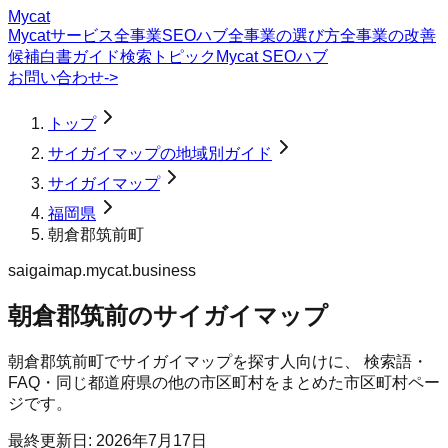
Mycat
Mycatサービス
全事業SEOハブ
全事業の選び方
全事業の改善
候補
白書
ガイド
検索トピック
Mycat SEOハブ
お問い合わせ
->
トップ
サイガイマップの地域別ガイド
サイガイマップ
福岡県
朝倉郡筑前町
saigaimap.mycat.business
朝倉郡筑前のサイガイマップ
朝倉郡筑前町
で
サイガイマップ
を探す人向けに、 検索語・
FAQ・同じ都道府県の他の市区町村をまとめた市区町村ペー
ジです。
最終更新日:
2026年7月17日