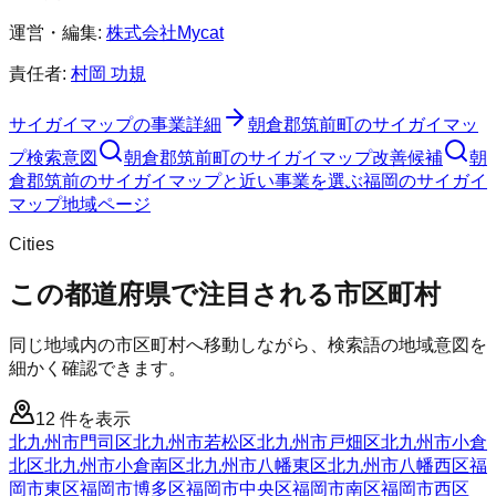
運営・編集:
株式会社Mycat
責任者:
村岡 功規
サイガイマップ
の事業詳細
朝倉郡筑前町
の
サイガイマッ
プ
検索意図
朝倉郡筑前町
の
サイガイマップ
改善候補
朝
倉郡筑前のサイガイマップと近い事業を選ぶ
福岡
の
サイガイ
マップ
地域ページ
Cities
この都道府県で注目される市区町村
同じ地域内の市区町村へ移動しながら、検索語の地域意図を
細かく確認できます。
12
件を表示
北九州市門司区
北九州市若松区
北九州市戸畑区
北九州市小倉
北区
北九州市小倉南区
北九州市八幡東区
北九州市八幡西区
福
岡市東区
福岡市博多区
福岡市中央区
福岡市南区
福岡市西区