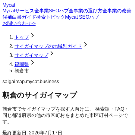
Mycat
Mycatサービス
全事業SEOハブ
全事業の選び方
全事業の改善
候補
白書
ガイド
検索トピック
Mycat SEOハブ
お問い合わせ
->
トップ
サイガイマップの地域別ガイド
サイガイマップ
福岡県
朝倉市
saigaimap.mycat.business
朝倉のサイガイマップ
朝倉市
で
サイガイマップ
を探す人向けに、 検索語・FAQ・
同じ都道府県の他の市区町村をまとめた市区町村ページで
す。
最終更新日:
2026年7月17日