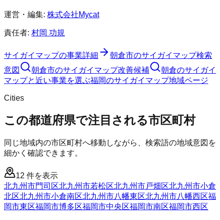
運営・編集:
株式会社Mycat
責任者:
村岡 功規
サイガイマップ
の事業詳細
朝倉市
の
サイガイマップ
検索
意図
朝倉市
の
サイガイマップ
改善候補
朝倉のサイガイ
マップと近い事業を選ぶ
福岡
の
サイガイマップ
地域ページ
Cities
この都道府県で注目される市区町村
同じ地域内の市区町村へ移動しながら、検索語の地域意図を
細かく確認できます。
12
件を表示
北九州市門司区
北九州市若松区
北九州市戸畑区
北九州市小倉
北区
北九州市小倉南区
北九州市八幡東区
北九州市八幡西区
福
岡市東区
福岡市博多区
福岡市中央区
福岡市南区
福岡市西区