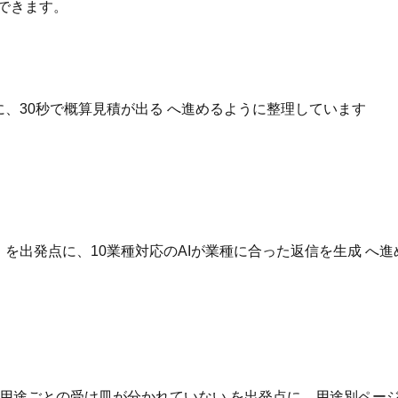
できます。
点に、30秒で概算見積が出る へ進めるように整理しています
いる を出発点に、10業種対応のAIが業種に合った返信を生成 
用途ごとの受け皿が分かれていない を出発点に、用途別ページ