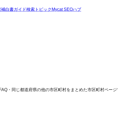
候補
白書
ガイド
検索トピック
Mycat SEOハブ
FAQ・同じ都道府県の他の市区町村をまとめた市区町村ページ