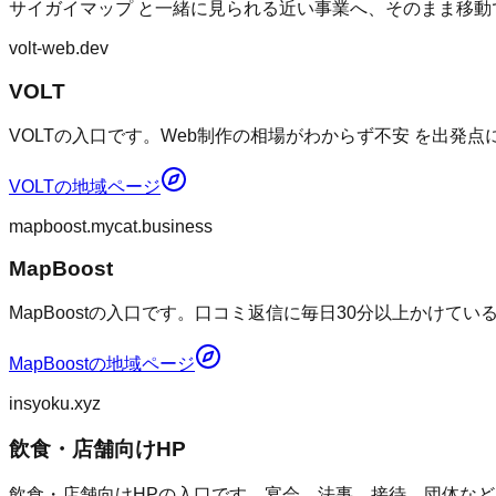
サイガイマップ
と一緒に見られる近い事業へ、そのまま移動
volt-web.dev
VOLT
VOLTの入口です。Web制作の相場がわからず不安 を出発
VOLT
の地域ページ
mapboost.mycat.business
MapBoost
MapBoostの入口です。口コミ返信に毎日30分以上かけて
MapBoost
の地域ページ
insyoku.xyz
飲食・店舗向けHP
飲食・店舗向けHPの入口です。宴会、法事、接待、団体など