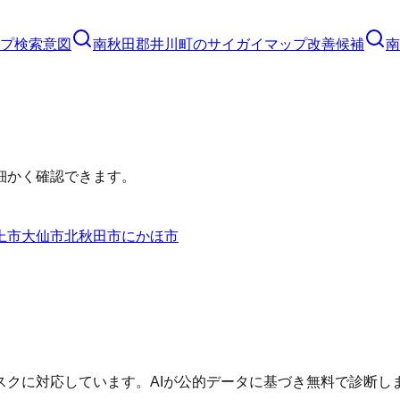
プ
検索意図
南秋田郡井川町
の
サイガイマップ
改善候補
南
細かく確認できます。
上市
大仙市
北秋田市
にかほ市
クに対応しています。AIが公的データに基づき無料で診断し