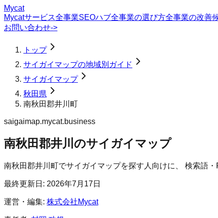
Mycat
Mycatサービス
全事業SEOハブ
全事業の選び方
全事業の改善
お問い合わせ
->
トップ
サイガイマップの地域別ガイド
サイガイマップ
秋田県
南秋田郡井川町
saigaimap.mycat.business
南秋田郡井川のサイガイマップ
南秋田郡井川町
で
サイガイマップ
を探す人向けに、 検索語・
最終更新日:
2026年7月17日
運営・編集:
株式会社Mycat