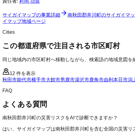
責任者:
村岡 功規
サイガイマップ
の事業詳細
南秋田郡井川町
の
サイガイマッ
イマップ
地域ページ
Cities
この都道府県で注目される市区町村
同じ地域内の市区町村へ移動しながら、検索語の地域意図を
12
件を表示
秋田市
能代市
横手市
大館市
男鹿市
湯沢市
鹿角市
由利本荘市
潟
FAQ
よくある質問
南秋田郡井川町の災害リスクをAIで診断できますか？
はい、サイガイマップは南秋田郡井川町を含む全国の災害リス