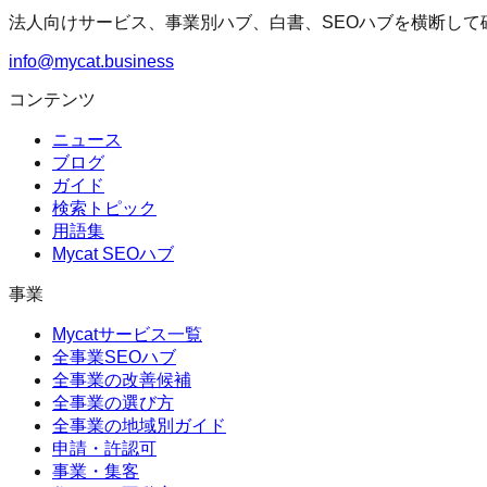
法人向けサービス、事業別ハブ、白書、SEOハブを横断して
info@mycat.business
コンテンツ
ニュース
ブログ
ガイド
検索トピック
用語集
Mycat SEOハブ
事業
Mycatサービス一覧
全事業SEOハブ
全事業の改善候補
全事業の選び方
全事業の地域別ガイド
申請・許認可
事業・集客