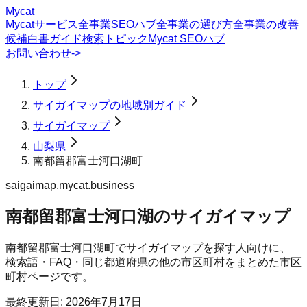
Mycat
Mycatサービス
全事業SEOハブ
全事業の選び方
全事業の改善
候補
白書
ガイド
検索トピック
Mycat SEOハブ
お問い合わせ
->
トップ
サイガイマップの地域別ガイド
サイガイマップ
山梨県
南都留郡富士河口湖町
saigaimap.mycat.business
南都留郡富士河口湖のサイガイマップ
南都留郡富士河口湖町
で
サイガイマップ
を探す人向けに、
検索語・FAQ・同じ都道府県の他の市区町村をまとめた市区
町村ページです。
最終更新日:
2026年7月17日