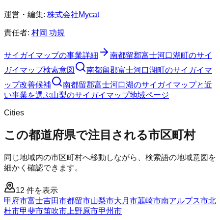
運営・編集:
株式会社Mycat
責任者:
村岡 功規
サイガイマップ
の事業詳細
南都留郡富士河口湖町
の
サイ
ガイマップ
検索意図
南都留郡富士河口湖町
の
サイガイマ
ップ
改善候補
南都留郡富士河口湖のサイガイマップと近
い事業を選ぶ
山梨
の
サイガイマップ
地域ページ
Cities
この都道府県で注目される市区町村
同じ地域内の市区町村へ移動しながら、検索語の地域意図を
細かく確認できます。
12
件を表示
甲府市
富士吉田市
都留市
山梨市
大月市
韮崎市
南アルプス市
北
杜市
甲斐市
笛吹市
上野原市
甲州市