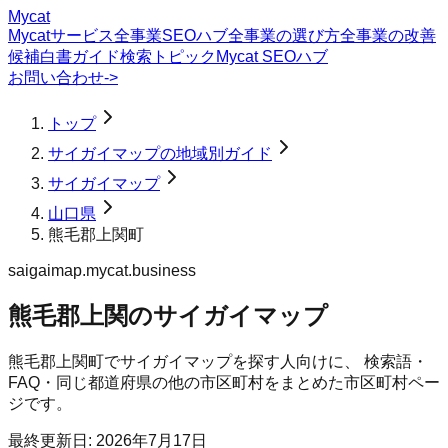
Mycat
Mycatサービス
全事業SEOハブ
全事業の選び方
全事業の改善
候補
白書
ガイド
検索トピック
Mycat SEOハブ
お問い合わせ
->
トップ
サイガイマップの地域別ガイド
サイガイマップ
山口県
熊毛郡上関町
saigaimap.mycat.business
熊毛郡上関のサイガイマップ
熊毛郡上関町
で
サイガイマップ
を探す人向けに、 検索語・
FAQ・同じ都道府県の他の市区町村をまとめた市区町村ペー
ジです。
最終更新日:
2026年7月17日