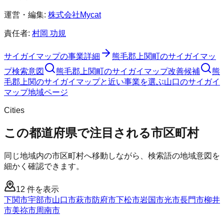
運営・編集:
株式会社Mycat
責任者:
村岡 功規
サイガイマップ
の事業詳細
熊毛郡上関町
の
サイガイマッ
プ
検索意図
熊毛郡上関町
の
サイガイマップ
改善候補
熊
毛郡上関のサイガイマップと近い事業を選ぶ
山口
の
サイガイ
マップ
地域ページ
Cities
この都道府県で注目される市区町村
同じ地域内の市区町村へ移動しながら、検索語の地域意図を
細かく確認できます。
12
件を表示
下関市
宇部市
山口市
萩市
防府市
下松市
岩国市
光市
長門市
柳井
市
美祢市
周南市