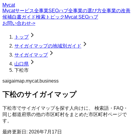
Mycat
Mycatサービス
全事業SEOハブ
全事業の選び方
全事業の改善
候補
白書
ガイド
検索トピック
Mycat SEOハブ
お問い合わせ
->
トップ
サイガイマップの地域別ガイド
サイガイマップ
山口県
下松市
saigaimap.mycat.business
下松のサイガイマップ
下松市
で
サイガイマップ
を探す人向けに、 検索語・FAQ・
同じ都道府県の他の市区町村をまとめた市区町村ページで
す。
最終更新日:
2026年7月17日