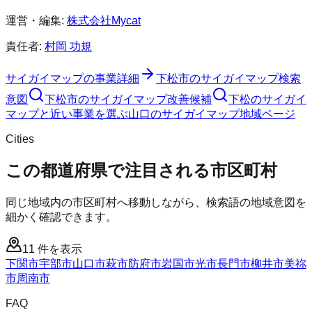
運営・編集:
株式会社Mycat
責任者:
村岡 功規
サイガイマップ
の事業詳細
下松市
の
サイガイマップ
検索
意図
下松市
の
サイガイマップ
改善候補
下松のサイガイ
マップと近い事業を選ぶ
山口
の
サイガイマップ
地域ページ
Cities
この都道府県で注目される市区町村
同じ地域内の市区町村へ移動しながら、検索語の地域意図を
細かく確認できます。
11
件を表示
下関市
宇部市
山口市
萩市
防府市
岩国市
光市
長門市
柳井市
美祢
市
周南市
FAQ