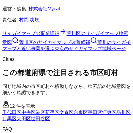
運営・編集:
株式会社Mycat
責任者:
村岡 功規
サイガイマップ
の事業詳細
荒川区
の
サイガイマップ
検索
意図
荒川区
の
サイガイマップ
改善候補
荒川のサイガイ
マップと近い事業を選ぶ
東京
の
サイガイマップ
地域ページ
Cities
この都道府県で注目される市区町村
同じ地域内の市区町村へ移動しながら、検索語の地域意図を
細かく確認できます。
12
件を表示
千代田区
中央区
港区
新宿区
文京区
台東区
墨田区
江東区
品川区
目黒区
大田区
世田谷区
FAQ