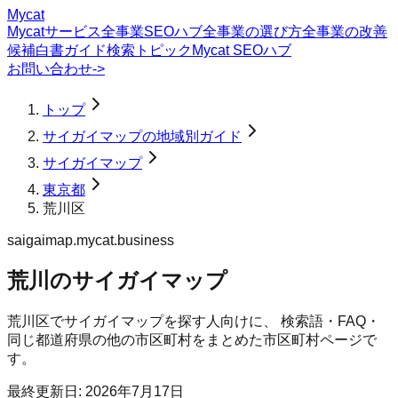
Mycat
Mycatサービス
全事業SEOハブ
全事業の選び方
全事業の改善
候補
白書
ガイド
検索トピック
Mycat SEOハブ
お問い合わせ
->
トップ
サイガイマップの地域別ガイド
サイガイマップ
東京都
荒川区
saigaimap.mycat.business
荒川のサイガイマップ
荒川区
で
サイガイマップ
を探す人向けに、 検索語・FAQ・
同じ都道府県の他の市区町村をまとめた市区町村ページで
す。
最終更新日:
2026年7月17日