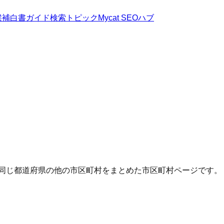
候補
白書
ガイド
検索トピック
Mycat SEOハブ
・同じ都道府県の他の市区町村をまとめた市区町村ページです。