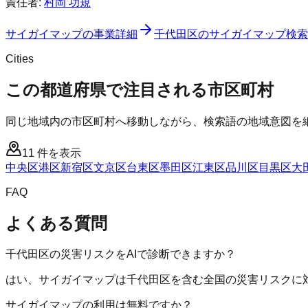
責任者:
村岡 功規
サイガイマップ
の事業詳細
千代田区
の
サイガイマップ
検索
Cities
この都道府県で注目される市区町村
同じ地域内の市区町村へ移動しながら、検索語の地域意図を
11
件を表示
中央区
港区
新宿区
文京区
台東区
墨田区
江東区
品川区
目黒区
大
FAQ
よくある質問
千代田区の災害リスクをAIで診断できますか？
はい、サイガイマップは千代田区を含む全国の災害リスクに対
サイガイマップの利用は無料ですか？