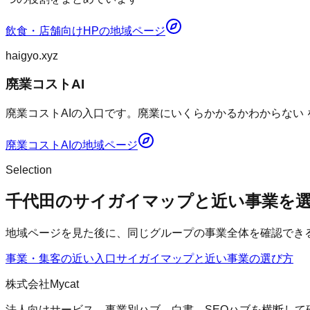
飲食・店舗向けHP
の地域ページ
haigyo.xyz
廃業コストAI
廃業コストAIの入口です。廃業にいくらかかるかわからない
廃業コストAI
の地域ページ
Selection
千代田のサイガイマップと近い事業を
地域ページを見た後に、同じグループの事業全体を確認でき
事業・集客の近い入口
サイガイマップ
と近い事業の選び方
株式会社Mycat
法人向けサービス、事業別ハブ、白書、SEOハブを横断して