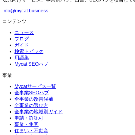
info@mycat.business
コンテンツ
ニュース
ブログ
ガイド
検索トピック
用語集
Mycat SEOハブ
事業
Mycatサービス一覧
全事業SEOハブ
全事業の改善候補
全事業の選び方
全事業の地域別ガイド
申請・許認可
事業・集客
住まい・不動産