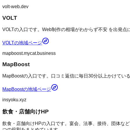
volt-web.dev
VOLT
VOLTの入口です。Web制作の相場がわからず不安 を出発
VOLT
の地域ページ
mapboost.mycat.business
MapBoost
MapBoostの入口です。口コミ返信に毎日30分以上かけて
MapBoost
の地域ページ
insyoku.xyz
飲食・店舗向けHP
飲食・店舗向けHPの入口です。宴会、法事、接待、団体など
つの役割をまとめています