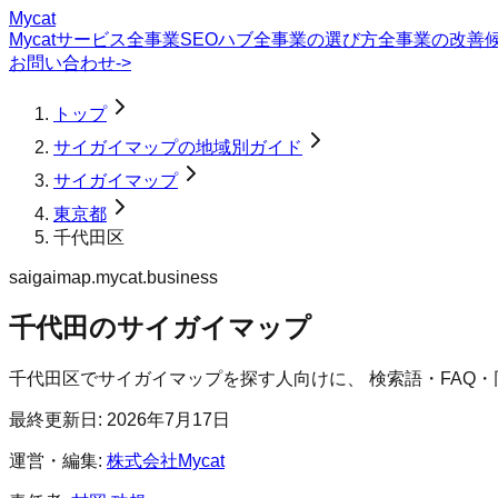
Mycat
Mycatサービス
全事業SEOハブ
全事業の選び方
全事業の改善
お問い合わせ
->
トップ
サイガイマップの地域別ガイド
サイガイマップ
東京都
千代田区
saigaimap.mycat.business
千代田のサイガイマップ
千代田区
で
サイガイマップ
を探す人向けに、 検索語・FAQ
最終更新日:
2026年7月17日
運営・編集:
株式会社Mycat