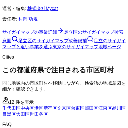
運営・編集:
株式会社Mycat
責任者:
村岡 功規
サイガイマップ
の事業詳細
足立区
の
サイガイマップ
検索
意図
足立区
の
サイガイマップ
改善候補
足立のサイガイ
マップと近い事業を選ぶ
東京
の
サイガイマップ
地域ページ
Cities
この都道府県で注目される市区町村
同じ地域内の市区町村へ移動しながら、検索語の地域意図を
細かく確認できます。
12
件を表示
千代田区
中央区
港区
新宿区
文京区
台東区
墨田区
江東区
品川区
目黒区
大田区
世田谷区
FAQ