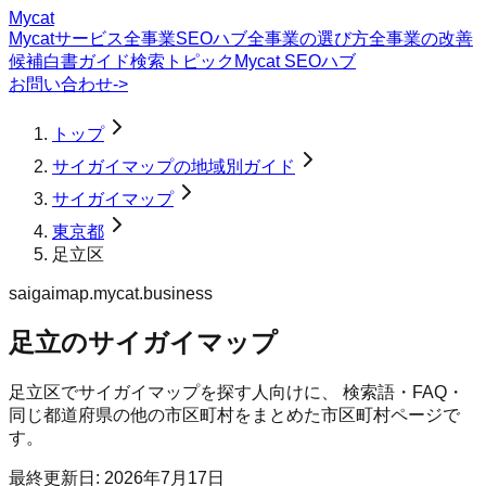
Mycat
Mycatサービス
全事業SEOハブ
全事業の選び方
全事業の改善
候補
白書
ガイド
検索トピック
Mycat SEOハブ
お問い合わせ
->
トップ
サイガイマップの地域別ガイド
サイガイマップ
東京都
足立区
saigaimap.mycat.business
足立のサイガイマップ
足立区
で
サイガイマップ
を探す人向けに、 検索語・FAQ・
同じ都道府県の他の市区町村をまとめた市区町村ページで
す。
最終更新日:
2026年7月17日