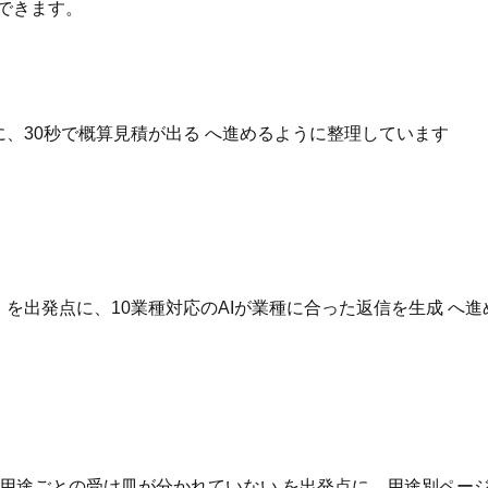
できます。
点に、30秒で概算見積が出る へ進めるように整理しています
いる を出発点に、10業種対応のAIが業種に合った返信を生成 
用途ごとの受け皿が分かれていない を出発点に、用途別ページ