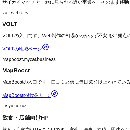
サイガイマップ
と一緒に見られる近い事業へ、そのまま移動
volt-web.dev
VOLT
VOLTの入口です。Web制作の相場がわからず不安 を出発
VOLT
の地域ページ
mapboost.mycat.business
MapBoost
MapBoostの入口です。口コミ返信に毎日30分以上かけて
MapBoost
の地域ページ
insyoku.xyz
飲食・店舗向けHP
飲食・店舗向けHPの入口です。宴会、法事、接待、団体など