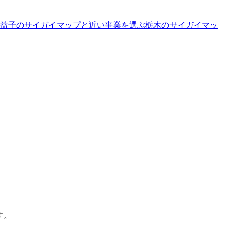
益子のサイガイマップと近い事業を選ぶ
栃木
の
サイガイマッ
す。