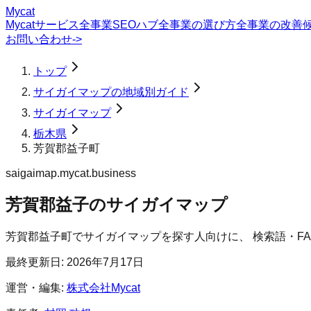
Mycat
Mycatサービス
全事業SEOハブ
全事業の選び方
全事業の改善
お問い合わせ
->
トップ
サイガイマップの地域別ガイド
サイガイマップ
栃木県
芳賀郡益子町
saigaimap.mycat.business
芳賀郡益子のサイガイマップ
芳賀郡益子町
で
サイガイマップ
を探す人向けに、 検索語・F
最終更新日:
2026年7月17日
運営・編集:
株式会社Mycat