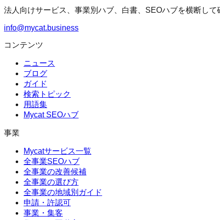
法人向けサービス、事業別ハブ、白書、SEOハブを横断して
info@mycat.business
コンテンツ
ニュース
ブログ
ガイド
検索トピック
用語集
Mycat SEOハブ
事業
Mycatサービス一覧
全事業SEOハブ
全事業の改善候補
全事業の選び方
全事業の地域別ガイド
申請・許認可
事業・集客