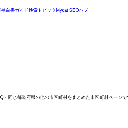
候補
白書
ガイド
検索トピック
Mycat SEOハブ
AQ・同じ都道府県の他の市区町村をまとめた市区町村ページで