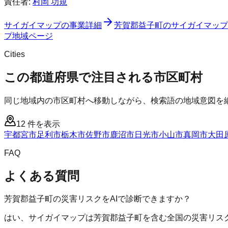
責任者:
村岡 功規
サイガイマップ
の事業詳細
芳賀郡益子町
の
サイガイマップ
プ
地域ページ
Cities
この都道府県で注目される市区町村
同じ地域内の市区町村へ移動しながら、検索語の地域意図を
12
件を表示
宇都宮市
足利市
栃木市
佐野市
鹿沼市
日光市
小山市
真岡市
大田
FAQ
よくある質問
芳賀郡益子町の災害リスクをAIで診断できますか？
はい、サイガイマップは芳賀郡益子町を含む全国の災害リスク