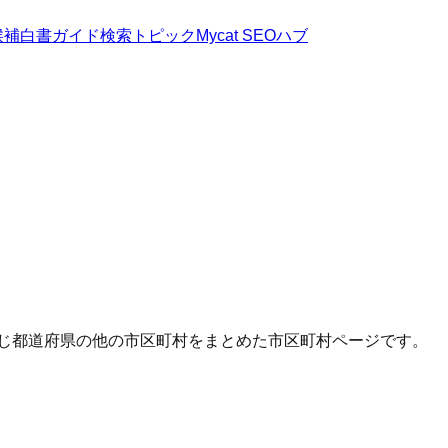
候補
白書
ガイド
検索トピック
Mycat SEOハブ
同じ都道府県の他の市区町村をまとめた市区町村ページです。