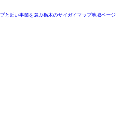
プと近い事業を選ぶ
栃木
の
サイガイマップ
地域ページ