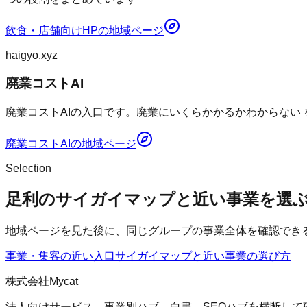
飲食・店舗向けHP
の地域ページ
haigyo.xyz
廃業コストAI
廃業コストAIの入口です。廃業にいくらかかるかわからない
廃業コストAI
の地域ページ
Selection
足利のサイガイマップと近い事業を選
地域ページを見た後に、同じグループの事業全体を確認でき
事業・集客の近い入口
サイガイマップ
と近い事業の選び方
株式会社Mycat
法人向けサービス、事業別ハブ、白書、SEOハブを横断して