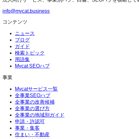
info@mycat.business
コンテンツ
ニュース
ブログ
ガイド
検索トピック
用語集
Mycat SEOハブ
事業
Mycatサービス一覧
全事業SEOハブ
全事業の改善候補
全事業の選び方
全事業の地域別ガイド
申請・許認可
事業・集客
住まい・不動産