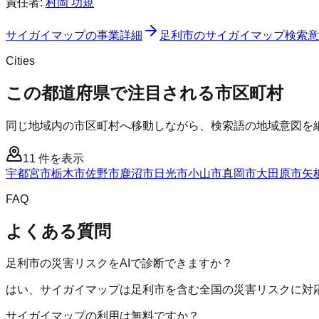
責任者:
村岡 功規
サイガイマップ
の事業詳細
足利市
の
サイガイマップ
検索意
Cities
この都道府県で注目される市区町村
同じ地域内の市区町村へ移動しながら、検索語の地域意図を
11
件を表示
宇都宮市
栃木市
佐野市
鹿沼市
日光市
小山市
真岡市
大田原市
矢
FAQ
よくある質問
足利市の災害リスクをAIで診断できますか？
はい、サイガイマップは足利市を含む全国の災害リスクに対応
サイガイマップの利用は無料ですか？