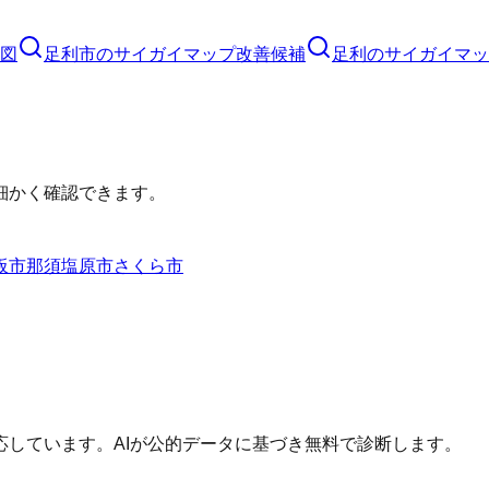
図
足利市
の
サイガイマップ
改善候補
足利のサイガイマッ
細かく確認できます。
板市
那須塩原市
さくら市
しています。AIが公的データに基づき無料で診断します。