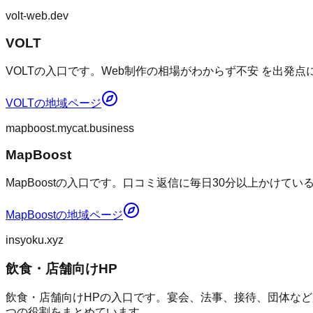
volt-web.dev
VOLT
VOLTの入口です。Web制作の相場がわからず不安 を出発
VOLT
の地域ページ
mapboost.mycat.business
MapBoost
MapBoostの入口です。口コミ返信に毎日30分以上かけて
MapBoost
の地域ページ
insyoku.xyz
飲食・店舗向けHP
飲食・店舗向けHPの入口です。宴会、法事、接待、団体など
つの役割をまとめています