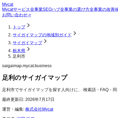
Mycat
Mycatサービス
全事業SEOハブ
全事業の選び方
全事業の改善
お問い合わせ
->
トップ
サイガイマップの地域別ガイド
サイガイマップ
栃木県
足利市
saigaimap.mycat.business
足利のサイガイマップ
足利市
で
サイガイマップ
を探す人向けに、 検索語・FAQ・
最終更新日:
2026年7月17日
運営・編集:
株式会社Mycat