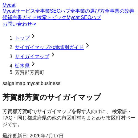
Mycat
Mycatサービス
全事業SEOハブ
全事業の選び方
全事業の改善
候補
白書
ガイド
検索トピック
Mycat SEOハブ
お問い合わせ
->
トップ
サイガイマップの地域別ガイド
サイガイマップ
栃木県
芳賀郡芳賀町
saigaimap.mycat.business
芳賀郡芳賀のサイガイマップ
芳賀郡芳賀町
で
サイガイマップ
を探す人向けに、 検索語・
FAQ・同じ都道府県の他の市区町村をまとめた市区町村ペー
ジです。
最終更新日:
2026年7月17日