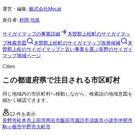
運営・編集:
株式会社Mycat
責任者:
村岡 功規
サイガイマップ
の事業詳細
木曽郡上松町
の
サイガイマッ
プ
検索意図
木曽郡上松町
の
サイガイマップ
改善候補
木
曽郡上松のサイガイマップと近い事業を選ぶ
長野
の
サイガイ
マップ
地域ページ
Cities
この都道府県で注目される市区町村
同じ地域内の市区町村へ移動しながら、検索語の地域意図を
細かく確認できます。
12
件を表示
長野市
松本市
上田市
岡谷市
飯田市
諏訪市
須坂市
小諸市
伊那市
駒ヶ根市
中野市
大町市