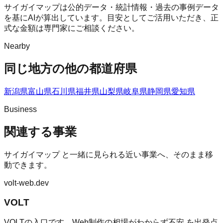
サイガイマップは公的データ・統計情報・過去の事例データ
を基にAIが算出しています。目安としてご活用いただき、正
式な金額は専門家にご相談ください。
Nearby
同じ地方の他の都道府県
新潟県
富山県
石川県
福井県
山梨県
岐阜県
静岡県
愛知県
Business
関連する事業
サイガイマップ
と一緒に見られる近い事業へ、そのまま移
動できます。
volt-web.dev
VOLT
VOLTの入口です。Web制作の相場がわからず不安 を出発点