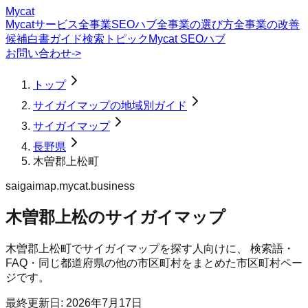
Mycat
Mycatサービス
全事業SEOハブ
全事業の選び方
全事業の改善
候補
白書
ガイド
検索トピック
Mycat SEOハブ
お問い合わせ
->
トップ
サイガイマップの地域別ガイド
サイガイマップ
長野県
木曽郡上松町
saigaimap.mycat.business
木曽郡上松のサイガイマップ
木曽郡上松町
で
サイガイマップ
を探す人向けに、 検索語・
FAQ・同じ都道府県の他の市区町村をまとめた市区町村ペー
ジです。
最終更新日:
2026年7月17日