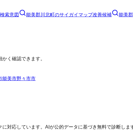
検索意図
能美郡川北町
の
サイガイマップ
改善候補
能美郡
細かく確認できます。
市
能美市
野々市市
に対応しています。AIが公的データに基づき無料で診断しま