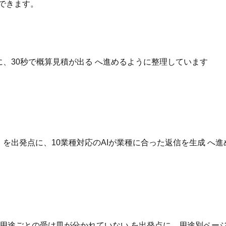
できます。
点に、30秒で概算見積が出る へ進めるように整理しています
いる を出発点に、10業種対応のAIが業種に合った返信を生成 
用途ごとの受け皿が分かれていない を出発点に、用途別ページ