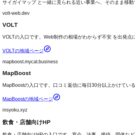
サイガイマップ
と一緒に見られる近い事業へ、そのまま移動
volt-web.dev
VOLT
VOLTの入口です。Web制作の相場がわからず不安 を出発
VOLT
の地域ページ
mapboost.mycat.business
MapBoost
MapBoostの入口です。口コミ返信に毎日30分以上かけて
MapBoost
の地域ページ
insyoku.xyz
飲食・店舗向けHP
飲食・店舗向けHPの入口です。宴会、法事、接待、団体など