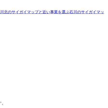
川北のサイガイマップと近い事業を選ぶ
石川
の
サイガイマッ
す。