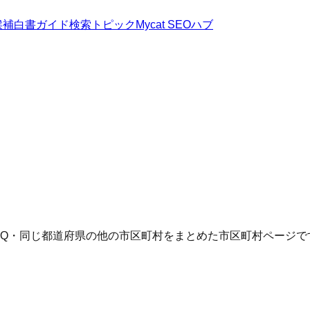
候補
白書
ガイド
検索トピック
Mycat SEOハブ
AQ・同じ都道府県の他の市区町村をまとめた市区町村ページで