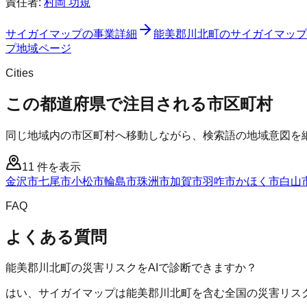
責任者:
村岡 功規
サイガイマップ
の事業詳細
能美郡川北町
の
サイガイマップ
プ
地域ページ
Cities
この都道府県で注目される市区町村
同じ地域内の市区町村へ移動しながら、検索語の地域意図を
11
件を表示
金沢市
七尾市
小松市
輪島市
珠洲市
加賀市
羽咋市
かほく市
白山
FAQ
よくある質問
能美郡川北町の災害リスクをAIで診断できますか？
はい、サイガイマップは能美郡川北町を含む全国の災害リスク