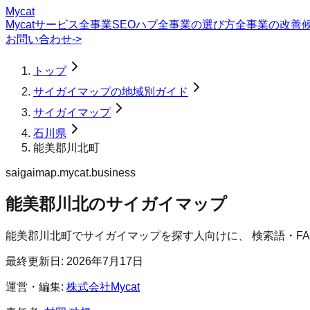
Mycat
Mycatサービス
全事業SEOハブ
全事業の選び方
全事業の改善
お問い合わせ
->
トップ
サイガイマップの地域別ガイド
サイガイマップ
石川県
能美郡川北町
saigaimap.mycat.business
能美郡川北のサイガイマップ
能美郡川北町
で
サイガイマップ
を探す人向けに、 検索語・F
最終更新日:
2026年7月17日
運営・編集:
株式会社Mycat