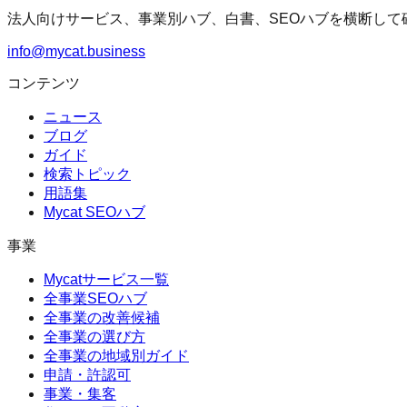
法人向けサービス、事業別ハブ、白書、SEOハブを横断して
info@mycat.business
コンテンツ
ニュース
ブログ
ガイド
検索トピック
用語集
Mycat SEOハブ
事業
Mycatサービス一覧
全事業SEOハブ
全事業の改善候補
全事業の選び方
全事業の地域別ガイド
申請・許認可
事業・集客