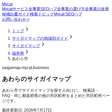
Mycat
Mycatサービス
全事業SEOハブ
全事業の選び方
全事業の改善
候補
白書
ガイド
検索トピック
Mycat SEOハブ
お問い合わせ
->
トップ
サイガイマップの地域別ガイド
サイガイマップ
福井県
あわら市
saigaimap.mycat.business
あわらのサイガイマップ
あわら市
で
サイガイマップ
を探す人向けに、 検索語・
FAQ・同じ都道府県の他の市区町村をまとめた市区町村ペー
ジです。
最終更新日:
2026年7月17日