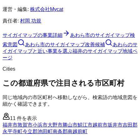
運営・編集:
株式会社Mycat
責任者:
村岡 功規
サイガイマップ
の事業詳細
あわら市
の
サイガイマップ
検
索意図
あわら市
の
サイガイマップ
改善候補
あわらのサ
イガイマップと近い事業を選ぶ
福井
の
サイガイマップ
地域ペ
ージ
Cities
この都道府県で注目される市区町村
同じ地域内の市区町村へ移動しながら、検索語の地域意図を
細かく確認できます。
11
件を表示
福井市
敦賀市
小浜市
大野市
勝山市
鯖江市
越前市
坂井市
吉田郡
永平寺町
今立郡池田町
南条郡南越前町