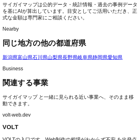
サイガイマップは公的データ・統計情報・過去の事例データ
を基にAIが算出しています。目安としてご活用いただき、正
式な金額は専門家にご相談ください。
Nearby
同じ地方の他の都道府県
新潟県
富山県
石川県
山梨県
長野県
岐阜県
静岡県
愛知県
Business
関連する事業
サイガイマップ
と一緒に見られる近い事業へ、そのまま移
動できます。
volt-web.dev
VOLT
VOLTの入口です。Web制作の相場がわからず不安 を出発点