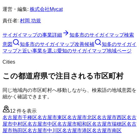
運営・編集:
株式会社Mycat
責任者:
村岡 功規
サイガイマップ
の事業詳細
知多市
の
サイガイマップ
検索
意図
知多市
の
サイガイマップ
改善候補
知多のサイガイ
マップと近い事業を選ぶ
愛知
の
サイガイマップ
地域ページ
Cities
この都道府県で注目される市区町村
同じ地域内の市区町村へ移動しながら、検索語の地域意図を
細かく確認できます。
12
件を表示
名古屋市千種区
名古屋市東区
名古屋市北区
名古屋市西区
名古
屋市中村区
名古屋市中区
名古屋市昭和区
名古屋市瑞穂区
名古
屋市熱田区
名古屋市中川区
名古屋市港区
名古屋市南区