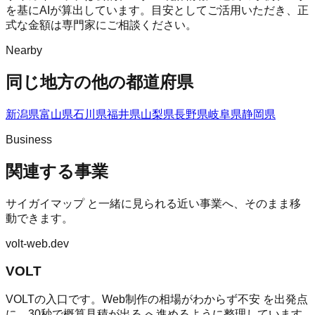
を基にAIが算出しています。目安としてご活用いただき、正
式な金額は専門家にご相談ください。
Nearby
同じ地方の他の都道府県
新潟県
富山県
石川県
福井県
山梨県
長野県
岐阜県
静岡県
Business
関連する事業
サイガイマップ
と一緒に見られる近い事業へ、そのまま移
動できます。
volt-web.dev
VOLT
VOLTの入口です。Web制作の相場がわからず不安 を出発点
に、30秒で概算見積が出る へ進めるように整理しています