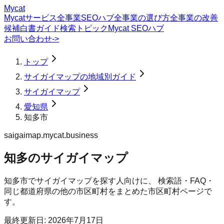
Mycat
Mycatサービス
全事業SEOハブ
全事業の選び方
全事業の改善
候補
白書
ガイド
検索トピック
Mycat SEOハブ
お問い合わせ
->
トップ
サイガイマップの地域別ガイド
サイガイマップ
愛知県
知多市
saigaimap.mycat.business
知多のサイガイマップ
知多市
で
サイガイマップ
を探す人向けに、 検索語・FAQ・
同じ都道府県の他の市区町村をまとめた市区町村ページで
す。
最終更新日:
2026年7月17日