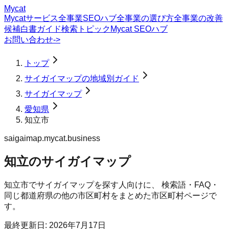
Mycat
Mycatサービス
全事業SEOハブ
全事業の選び方
全事業の改善
候補
白書
ガイド
検索トピック
Mycat SEOハブ
お問い合わせ
->
トップ
サイガイマップの地域別ガイド
サイガイマップ
愛知県
知立市
saigaimap.mycat.business
知立のサイガイマップ
知立市
で
サイガイマップ
を探す人向けに、 検索語・FAQ・
同じ都道府県の他の市区町村をまとめた市区町村ページで
す。
最終更新日:
2026年7月17日