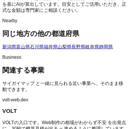
を基にAIが算出しています。目安としてご活用いただき、正
式な金額は専門家にご相談ください。
Nearby
同じ地方の他の都道府県
新潟県
富山県
石川県
福井県
山梨県
長野県
岐阜県
静岡県
Business
関連する事業
サイガイマップ
と一緒に見られる近い事業へ、そのまま移
動できます。
volt-web.dev
VOLT
VOLTの入口です。Web制作の相場がわからず不安 を出発点
に、30秒で概算見積が出る へ進めるように整理しています