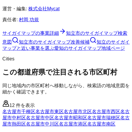
運営・編集:
株式会社Mycat
責任者:
村岡 功規
サイガイマップ
の事業詳細
知立市
の
サイガイマップ
検索
意図
知立市
の
サイガイマップ
改善候補
知立のサイガイ
マップと近い事業を選ぶ
愛知
の
サイガイマップ
地域ページ
Cities
この都道府県で注目される市区町村
同じ地域内の市区町村へ移動しながら、検索語の地域意図を
細かく確認できます。
12
件を表示
名古屋市千種区
名古屋市東区
名古屋市北区
名古屋市西区
名古
屋市中村区
名古屋市中区
名古屋市昭和区
名古屋市瑞穂区
名古
屋市熱田区
名古屋市中川区
名古屋市港区
名古屋市南区