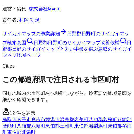
運営・編集:
株式会社Mycat
責任者:
村岡 功規
サイガイマップ
の事業詳細
日野郡日野町
の
サイガイマッ
プ
検索意図
日野郡日野町
の
サイガイマップ
改善候補
日
野郡日野のサイガイマップと近い事業を選ぶ
鳥取
の
サイガイ
マップ
地域ページ
Cities
この都道府県で注目される市区町村
同じ地域内の市区町村へ移動しながら、検索語の地域意図を
細かく確認できます。
12
件を表示
鳥取市
米子市
倉吉市
境港市
岩美郡岩美町
八頭郡若桜町
八頭郡
智頭町
八頭郡八頭町
東伯郡三朝町
東伯郡湯梨浜町
東伯郡琴浦
町
東伯郡北栄町