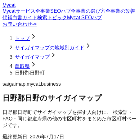
Mycat
Mycatサービス
全事業SEOハブ
全事業の選び方
全事業の改善
候補
白書
ガイド
検索トピック
Mycat SEOハブ
お問い合わせ
->
トップ
サイガイマップの地域別ガイド
サイガイマップ
鳥取県
日野郡日野町
saigaimap.mycat.business
日野郡日野のサイガイマップ
日野郡日野町
で
サイガイマップ
を探す人向けに、 検索語・
FAQ・同じ都道府県の他の市区町村をまとめた市区町村ペー
ジです。
最終更新日:
2026年7月17日