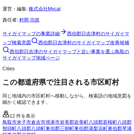
運営・編集:
株式会社Mycat
責任者:
村岡 功規
サイガイマップ
の事業詳細
西伯郡日吉津村
の
サイガイマ
ップ
検索意図
西伯郡日吉津村
の
サイガイマップ
改善候補
西伯郡日吉津のサイガイマップと近い事業を選ぶ
鳥取
の
サイガイマップ
地域ページ
Cities
この都道府県で注目される市区町村
同じ地域内の市区町村へ移動しながら、検索語の地域意図を
細かく確認できます。
12
件を表示
鳥取市
米子市
倉吉市
境港市
岩美郡岩美町
八頭郡若桜町
八頭郡
智頭町
八頭郡八頭町
東伯郡三朝町
東伯郡湯梨浜町
東伯郡琴浦