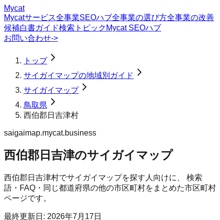
Mycat
Mycatサービス
全事業SEOハブ
全事業の選び方
全事業の改善
候補
白書
ガイド
検索トピック
Mycat SEOハブ
お問い合わせ
->
トップ
サイガイマップの地域別ガイド
サイガイマップ
鳥取県
西伯郡日吉津村
saigaimap.mycat.business
西伯郡日吉津のサイガイマップ
西伯郡日吉津村
で
サイガイマップ
を探す人向けに、 検索
語・FAQ・同じ都道府県の他の市区町村をまとめた市区町村
ページです。
最終更新日:
2026年7月17日