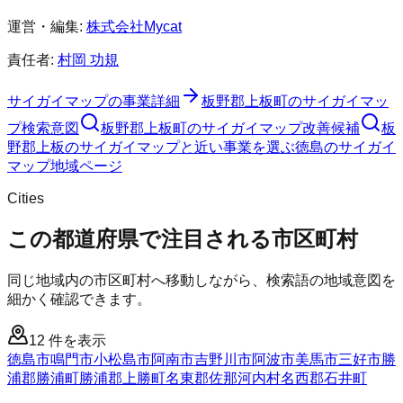
運営・編集:
株式会社Mycat
責任者:
村岡 功規
サイガイマップ
の事業詳細
板野郡上板町
の
サイガイマッ
プ
検索意図
板野郡上板町
の
サイガイマップ
改善候補
板
野郡上板のサイガイマップと近い事業を選ぶ
徳島
の
サイガイ
マップ
地域ページ
Cities
この都道府県で注目される市区町村
同じ地域内の市区町村へ移動しながら、検索語の地域意図を
細かく確認できます。
12
件を表示
徳島市
鳴門市
小松島市
阿南市
吉野川市
阿波市
美馬市
三好市
勝
浦郡勝浦町
勝浦郡上勝町
名東郡佐那河内村
名西郡石井町