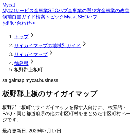
Mycat
Mycatサービス
全事業SEOハブ
全事業の選び方
全事業の改善
候補
白書
ガイド
検索トピック
Mycat SEOハブ
お問い合わせ
->
トップ
サイガイマップの地域別ガイド
サイガイマップ
徳島県
板野郡上板町
saigaimap.mycat.business
板野郡上板のサイガイマップ
板野郡上板町
で
サイガイマップ
を探す人向けに、 検索語・
FAQ・同じ都道府県の他の市区町村をまとめた市区町村ペー
ジです。
最終更新日:
2026年7月17日