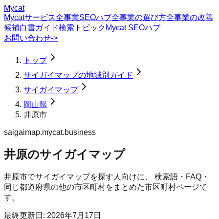
Mycat
Mycatサービス
全事業SEOハブ
全事業の選び方
全事業の改善
候補
白書
ガイド
検索トピック
Mycat SEOハブ
お問い合わせ
->
トップ
サイガイマップの地域別ガイド
サイガイマップ
岡山県
井原市
saigaimap.mycat.business
井原のサイガイマップ
井原市
で
サイガイマップ
を探す人向けに、 検索語・FAQ・
同じ都道府県の他の市区町村をまとめた市区町村ページで
す。
最終更新日:
2026年7月17日