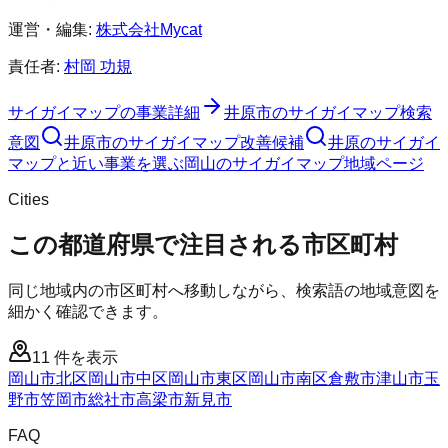
運営・編集:
株式会社Mycat
責任者:
村岡 功規
サイガイマップ
の事業詳細
井原市
の
サイガイマップ
検索
意図
井原市
の
サイガイマップ
改善候補
井原のサイガイ
マップと近い事業を選ぶ
岡山
の
サイガイマップ
地域ページ
Cities
この都道府県で注目される市区町村
同じ地域内の市区町村へ移動しながら、検索語の地域意図を
細かく確認できます。
11
件を表示
岡山市北区
岡山市中区
岡山市東区
岡山市南区
倉敷市
津山市
玉
野市
笠岡市
総社市
高梁市
新見市
FAQ