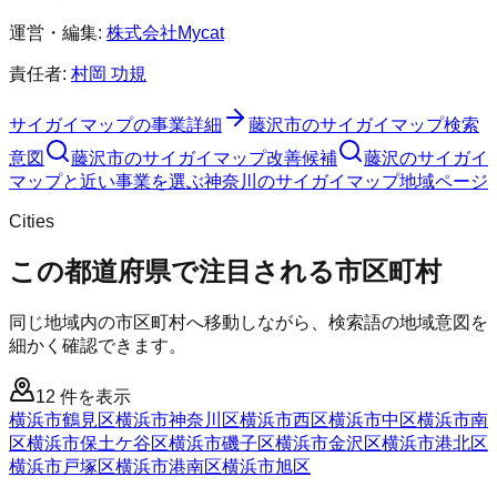
運営・編集:
株式会社Mycat
責任者:
村岡 功規
サイガイマップ
の事業詳細
藤沢市
の
サイガイマップ
検索
意図
藤沢市
の
サイガイマップ
改善候補
藤沢のサイガイ
マップと近い事業を選ぶ
神奈川
の
サイガイマップ
地域ページ
Cities
この都道府県で注目される市区町村
同じ地域内の市区町村へ移動しながら、検索語の地域意図を
細かく確認できます。
12
件を表示
横浜市鶴見区
横浜市神奈川区
横浜市西区
横浜市中区
横浜市南
区
横浜市保土ケ谷区
横浜市磯子区
横浜市金沢区
横浜市港北区
横浜市戸塚区
横浜市港南区
横浜市旭区