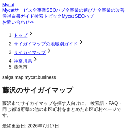
Mycat
Mycatサービス
全事業SEOハブ
全事業の選び方
全事業の改善
候補
白書
ガイド
検索トピック
Mycat SEOハブ
お問い合わせ
->
トップ
サイガイマップの地域別ガイド
サイガイマップ
神奈川県
藤沢市
saigaimap.mycat.business
藤沢のサイガイマップ
藤沢市
で
サイガイマップ
を探す人向けに、 検索語・FAQ・
同じ都道府県の他の市区町村をまとめた市区町村ページで
す。
最終更新日:
2026年7月17日