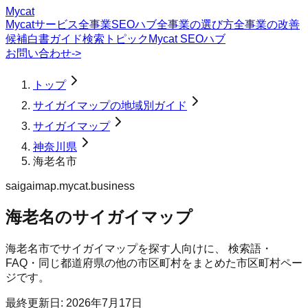
Mycat
Mycatサービス
全事業SEOハブ
全事業の選び方
全事業の改善
候補
白書
ガイド
検索トピック
Mycat SEOハブ
お問い合わせ
->
トップ
サイガイマップの地域別ガイド
サイガイマップ
神奈川県
海老名市
saigaimap.mycat.business
海老名のサイガイマップ
海老名市
で
サイガイマップ
を探す人向けに、 検索語・
FAQ・同じ都道府県の他の市区町村をまとめた市区町村ペー
ジです。
最終更新日:
2026年7月17日