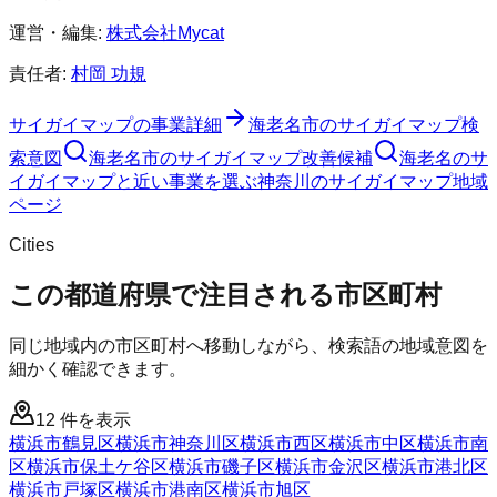
運営・編集:
株式会社Mycat
責任者:
村岡 功規
サイガイマップ
の事業詳細
海老名市
の
サイガイマップ
検
索意図
海老名市
の
サイガイマップ
改善候補
海老名のサ
イガイマップと近い事業を選ぶ
神奈川
の
サイガイマップ
地域
ページ
Cities
この都道府県で注目される市区町村
同じ地域内の市区町村へ移動しながら、検索語の地域意図を
細かく確認できます。
12
件を表示
横浜市鶴見区
横浜市神奈川区
横浜市西区
横浜市中区
横浜市南
区
横浜市保土ケ谷区
横浜市磯子区
横浜市金沢区
横浜市港北区
横浜市戸塚区
横浜市港南区
横浜市旭区