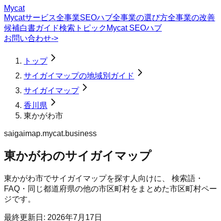
Mycat
Mycatサービス
全事業SEOハブ
全事業の選び方
全事業の改善
候補
白書
ガイド
検索トピック
Mycat SEOハブ
お問い合わせ
->
トップ
サイガイマップの地域別ガイド
サイガイマップ
香川県
東かがわ市
saigaimap.mycat.business
東かがわのサイガイマップ
東かがわ市
で
サイガイマップ
を探す人向けに、 検索語・
FAQ・同じ都道府県の他の市区町村をまとめた市区町村ペー
ジです。
最終更新日:
2026年7月17日