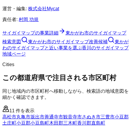
運営・編集:
株式会社Mycat
責任者:
村岡 功規
サイガイマップ
の事業詳細
東かがわ市
の
サイガイマップ
検索意図
東かがわ市
の
サイガイマップ
改善候補
東かが
わのサイガイマップと近い事業を選ぶ
香川
の
サイガイマップ
地域ページ
Cities
この都道府県で注目される市区町村
同じ地域内の市区町村へ移動しながら、検索語の地域意図を
細かく確認できます。
11
件を表示
高松市
丸亀市
坂出市
善通寺市
観音寺市
さぬき市
三豊市
小豆郡
土庄町
小豆郡小豆島町
木田郡三木町
香川郡直島町