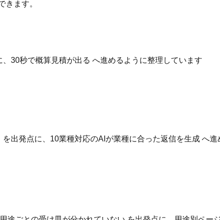
できます。
点に、30秒で概算見積が出る へ進めるように整理しています
いる を出発点に、10業種対応のAIが業種に合った返信を生成 
用途ごとの受け皿が分かれていない を出発点に、用途別ページ