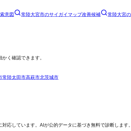
索意図
常陸大宮市
の
サイガイマップ
改善候補
常陸大宮の
細かく確認できます。
市
常陸太田市
高萩市
北茨城市
対応しています。AIが公的データに基づき無料で診断します