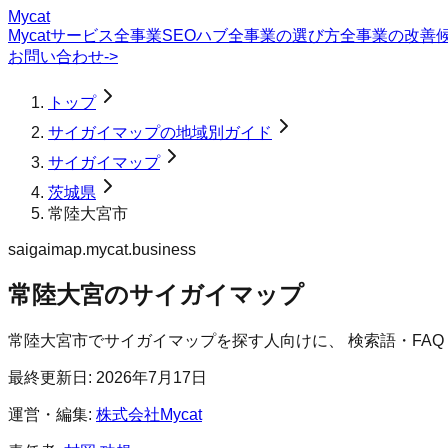
Mycat
Mycatサービス
全事業SEOハブ
全事業の選び方
全事業の改善
お問い合わせ
->
トップ
サイガイマップの地域別ガイド
サイガイマップ
茨城県
常陸大宮市
saigaimap.mycat.business
常陸大宮のサイガイマップ
常陸大宮市
で
サイガイマップ
を探す人向けに、 検索語・FA
最終更新日:
2026年7月17日
運営・編集:
株式会社Mycat