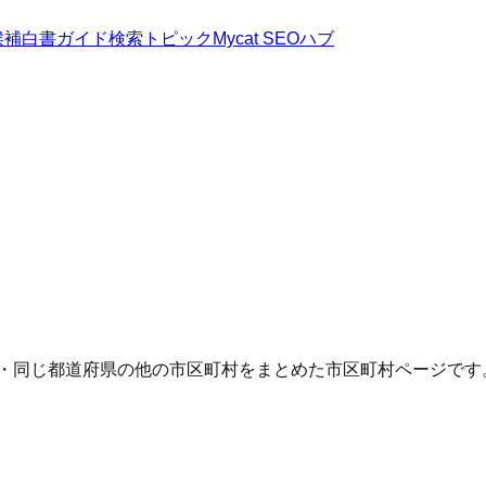
候補
白書
ガイド
検索トピック
Mycat SEOハブ
Q・同じ都道府県の他の市区町村をまとめた市区町村ページです