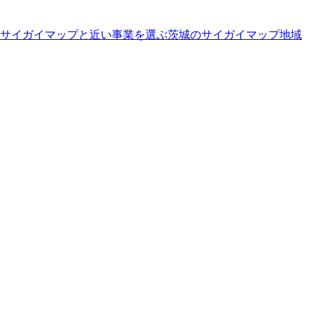
サイガイマップと近い事業を選ぶ
茨城
の
サイガイマップ
地域
。