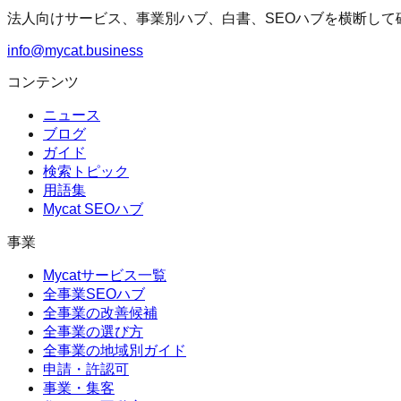
法人向けサービス、事業別ハブ、白書、SEOハブを横断して
info@mycat.business
コンテンツ
ニュース
ブログ
ガイド
検索トピック
用語集
Mycat SEOハブ
事業
Mycatサービス一覧
全事業SEOハブ
全事業の改善候補
全事業の選び方
全事業の地域別ガイド
申請・許認可
事業・集客