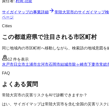
責任者:
村岡 功規
サイガイマップ
の事業詳細
常陸大宮市
の
サイガイマップ
検
ページ
Cities
この都道府県で注目される市区町村
同じ地域内の市区町村へ移動しながら、検索語の地域意図を
12
件を表示
水戸市
日立市
土浦市
古河市
石岡市
結城市
龍ヶ崎市
下妻市
常総
FAQ
よくある質問
常陸大宮市の災害リスクをAIで診断できますか？
はい、サイガイマップは常陸大宮市を含む全国の災害リスクに