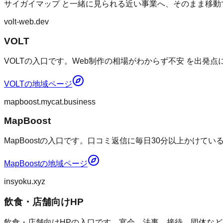
サイガイマップ
と一緒に見られる近い事業へ、そのまま移動
volt-web.dev
VOLT
VOLTの入口です。Web制作の相場がわからず不安 を出発
VOLT
の地域ページ
mapboost.mycat.business
MapBoost
MapBoostの入口です。口コミ返信に毎日30分以上かけて
MapBoost
の地域ページ
insyoku.xyz
飲食・店舗向けHP
飲食・店舗向けHPの入口です。宴会、法事、接待、団体など