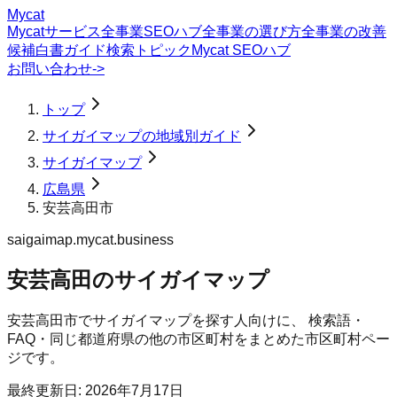
Mycat
Mycatサービス
全事業SEOハブ
全事業の選び方
全事業の改善
候補
白書
ガイド
検索トピック
Mycat SEOハブ
お問い合わせ
->
トップ
サイガイマップの地域別ガイド
サイガイマップ
広島県
安芸高田市
saigaimap.mycat.business
安芸高田のサイガイマップ
安芸高田市
で
サイガイマップ
を探す人向けに、 検索語・
FAQ・同じ都道府県の他の市区町村をまとめた市区町村ペー
ジです。
最終更新日:
2026年7月17日