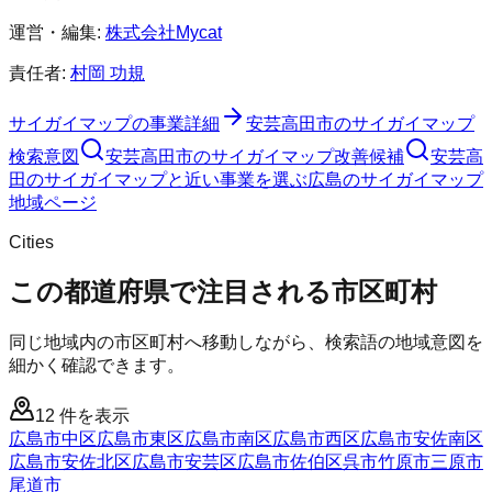
運営・編集:
株式会社Mycat
責任者:
村岡 功規
サイガイマップ
の事業詳細
安芸高田市
の
サイガイマップ
検索意図
安芸高田市
の
サイガイマップ
改善候補
安芸高
田のサイガイマップと近い事業を選ぶ
広島
の
サイガイマップ
地域ページ
Cities
この都道府県で注目される市区町村
同じ地域内の市区町村へ移動しながら、検索語の地域意図を
細かく確認できます。
12
件を表示
広島市中区
広島市東区
広島市南区
広島市西区
広島市安佐南区
広島市安佐北区
広島市安芸区
広島市佐伯区
呉市
竹原市
三原市
尾道市