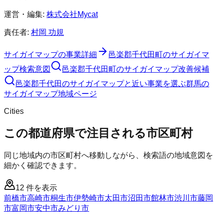
運営・編集:
株式会社Mycat
責任者:
村岡 功規
サイガイマップ
の事業詳細
邑楽郡千代田町
の
サイガイマ
ップ
検索意図
邑楽郡千代田町
の
サイガイマップ
改善候補
邑楽郡千代田のサイガイマップと近い事業を選ぶ
群馬
の
サイガイマップ
地域ページ
Cities
この都道府県で注目される市区町村
同じ地域内の市区町村へ移動しながら、検索語の地域意図を
細かく確認できます。
12
件を表示
前橋市
高崎市
桐生市
伊勢崎市
太田市
沼田市
館林市
渋川市
藤岡
市
富岡市
安中市
みどり市