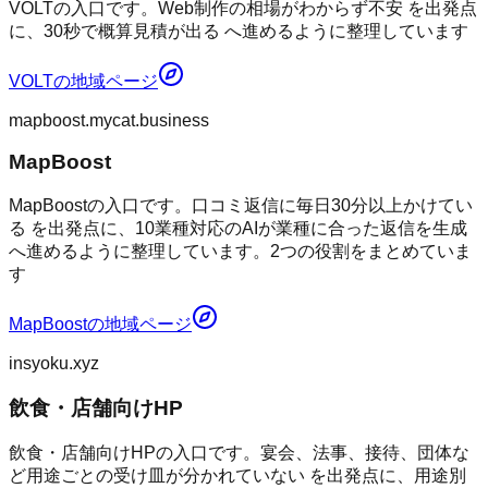
VOLTの入口です。Web制作の相場がわからず不安 を出発点
に、30秒で概算見積が出る へ進めるように整理しています
VOLT
の地域ページ
mapboost.mycat.business
MapBoost
MapBoostの入口です。口コミ返信に毎日30分以上かけてい
る を出発点に、10業種対応のAIが業種に合った返信を生成
へ進めるように整理しています。2つの役割をまとめていま
す
MapBoost
の地域ページ
insyoku.xyz
飲食・店舗向けHP
飲食・店舗向けHPの入口です。宴会、法事、接待、団体な
ど用途ごとの受け皿が分かれていない を出発点に、用途別