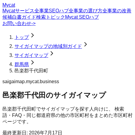
Mycat
Mycatサービス
全事業SEOハブ
全事業の選び方
全事業の改善
候補
白書
ガイド
検索トピック
Mycat SEOハブ
お問い合わせ
->
トップ
サイガイマップの地域別ガイド
サイガイマップ
群馬県
邑楽郡千代田町
saigaimap.mycat.business
邑楽郡千代田のサイガイマップ
邑楽郡千代田町
で
サイガイマップ
を探す人向けに、 検索
語・FAQ・同じ都道府県の他の市区町村をまとめた市区町村
ページです。
最終更新日:
2026年7月17日