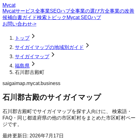
Mycat
Mycatサービス
全事業SEOハブ
全事業の選び方
全事業の改善
候補
白書
ガイド
検索トピック
Mycat SEOハブ
お問い合わせ
->
トップ
サイガイマップの地域別ガイド
サイガイマップ
福島県
石川郡古殿町
saigaimap.mycat.business
石川郡古殿のサイガイマップ
石川郡古殿町
で
サイガイマップ
を探す人向けに、 検索語・
FAQ・同じ都道府県の他の市区町村をまとめた市区町村ペー
ジです。
最終更新日:
2026年7月17日