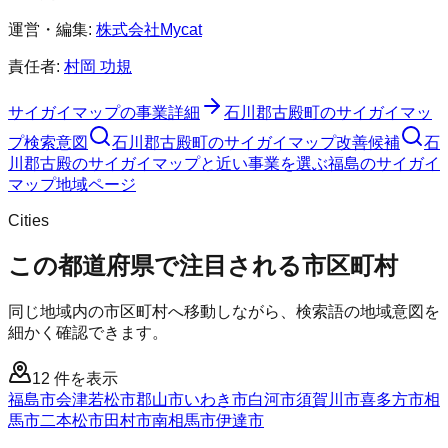
運営・編集:
株式会社Mycat
責任者:
村岡 功規
サイガイマップ
の事業詳細
石川郡古殿町
の
サイガイマッ
プ
検索意図
石川郡古殿町
の
サイガイマップ
改善候補
石
川郡古殿のサイガイマップと近い事業を選ぶ
福島
の
サイガイ
マップ
地域ページ
Cities
この都道府県で注目される市区町村
同じ地域内の市区町村へ移動しながら、検索語の地域意図を
細かく確認できます。
12
件を表示
福島市
会津若松市
郡山市
いわき市
白河市
須賀川市
喜多方市
相
馬市
二本松市
田村市
南相馬市
伊達市